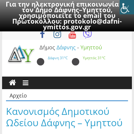
Για την ηλεκτρονική επικοινωνία με
τον Δήμο Δάφνης–Υμηττού,
χρησιμοποιείτε το email του
Πρωτοκόλλου:
protokolo@dafni-
Skip
Πέμπτη, 6 Αυγούστου 2026
ymittos.gov.gr
to
content
Δήμος
Δάφνης
-
Υμηττού
Δάφνη
31°C
Υμηττός
31°C
Αρχείο
Κανονισμός Δημοτικού
Ωδείου Δάφνης – Υμηττού