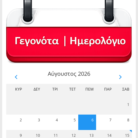
Αύγουστος 2026
ΚΥΡ
ΔΕΥ
ΤΡΊ
ΤΕΤ
ΠΈΜ
ΠΑΡ
ΣΆΒ
1
2
3
4
5
6
7
8
9
10
11
12
13
14
15