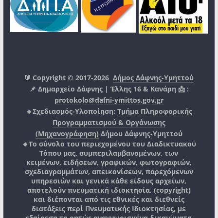
🔰 Copyright © 2017-2026
Δήμος Δάφνης-Υμηττού
📌 Δημαρχείο Δάφνης | Έλλης 16 & Κανάρη 📩 :
protokolo@dafni-ymittos.gov.gr
🔹Σχεδιασμός-Υλοποίηση:
Τμήμα Πληροφορικής
Προγραμματισμού & Οργάνωσης
(Μηχανογράφηση)
Δήμου Δάφνης-Υμηττού
🔸Το σύνολο του περιεχομένου του Διαδικτυακού
Τόπου μας, συμπεριλαμβανομένων, των
κειμένων, ειδήσεων, γραφικών, φωτογραφιών,
σχεδιαγραμμάτων, απεικονίσεων, παρεχόμενων
υπηρεσιών και γενικά κάθε είδους αρχείων,
αποτελούν πνευματική ιδιοκτησία, (copyright)
και διέπονται από τις εθνικές και διεθνείς
διατάξεις περί Πνευματικής Ιδιοκτησίας, με
εξαίρεση τα ρητώς αναγνωρισμένα δικαιώματα