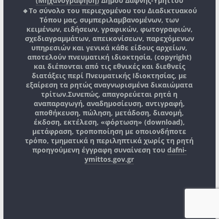
(Μηχανογράφηση)
Δήμου Δάφνης-Υμηττού
🔸Το σύνολο του περιεχομένου του Διαδικτυακού
Τόπου μας, συμπεριλαμβανομένων, των
κειμένων, ειδήσεων, γραφικών, φωτογραφιών,
σχεδιαγραμμάτων, απεικονίσεων, παρεχόμενων
υπηρεσιών και γενικά κάθε είδους αρχείων,
αποτελούν πνευματική ιδιοκτησία, (copyright)
και διέπονται από τις εθνικές και διεθνείς
διατάξεις περί Πνευματικής Ιδιοκτησίας, με
εξαίρεση τα ρητώς αναγνωρισμένα δικαιώματα
τρίτων.
Συνεπώς, απαγορεύεται ρητά η
αναπαραγωγή, αναδημοσίευση, αντιγραφή,
αποθήκευση, πώληση, μετάδοση, διανομή,
έκδοση, εκτέλεση, «φόρτωση» (download),
μετάφραση, τροποποίηση με οποιονδήποτε
τρόπο, τμηματικά η περιληπτικά χωρίς τη ρητή
προηγούμενη έγγραφη συναίνεση του
dafni-
ymittos.gov.gr