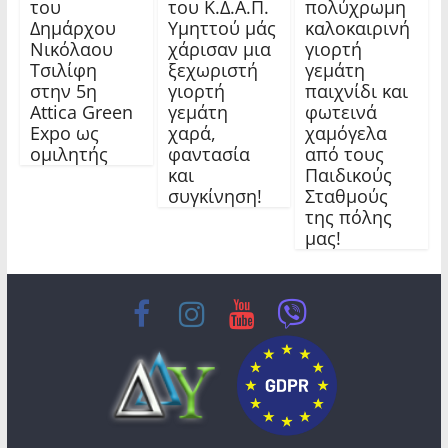
του
του Κ.Δ.Α.Π.
πολύχρωμη
Δημάρχου
Υμηττού μάς
καλοκαιρινή
Νικόλαου
χάρισαν μια
γιορτή
Τσιλίφη
ξεχωριστή
γεμάτη
στην 5η
γιορτή
παιχνίδι και
Attica Green
γεμάτη
φωτεινά
Expo ως
χαρά,
χαμόγελα
ομιλητής
φαντασία
από τους
και
Παιδικούς
συγκίνηση!
Σταθμούς
της πόλης
μας!