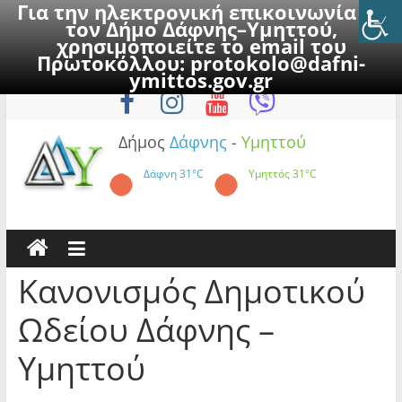
Για την ηλεκτρονική επικοινωνία με
τον Δήμο Δάφνης–Υμηττού,
χρησιμοποιείτε το email του
Πρωτοκόλλου:
protokolo@dafni-
Skip
Κυριακή, 9 Αυγούστου 2026
ymittos.gov.gr
to
content
Δήμος
Δάφνης
-
Υμηττού
Δάφνη
31°C
Υμηττός
31°C
Κανονισμός Δημοτικού
Ωδείου Δάφνης –
Υμηττού