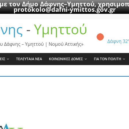
 με τον Δήμο Δάφνης–Υμηττού, χρησιμοπ
protokolo@dafni-ymittos.gov.gr
νης
-
Υμηττού
Δάφνη
32
υ Δάφνης – Υμηττού | Νομού Αττικής»
ΕΙΣ
ΤΕΛΕΥΤΑΙΑ ΝΕΑ
ΚΟΙΝΩΝΙΚΕΣ ΔΟΜΕΣ
ΓΙΑ ΤΟΝ ΠΟΛΙΤΗ