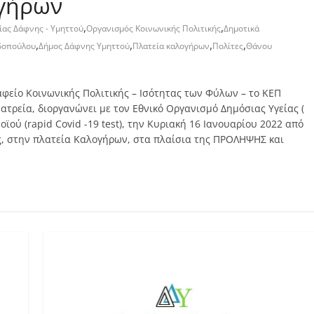
ογήρων
,
,
ίας Δάφνης - Υμηττού
Οργανισμός Κοινωνικής Πολιτικής
Δημοτικά
,
,
,
,
αδοπούλου
Δήμος Δάφνης Υμηττού
Πλατεία καλογήρων
Πολίτες
Θάνου
φείο Κοινωνικής Πολιτικής – Ισότητας των Φύλων – το ΚΕΠ
Ιατρεία, διοργανώνει με τον Εθνικό Οργανισμό Δημόσιας Υγείας (
ού (rapid Covid -19 test), την Κυριακή 16 Ιανουαρίου 2022 από
νης, στην πλατεία Καλογήρων, στα πλαίσια της ΠΡΟΛΗΨΗΣ και