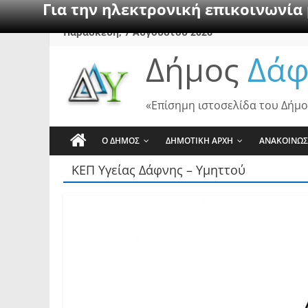
Για την ηλεκτρονική επικοινωνία
Skip
Παρασκευή, 7 Αυγούστου 2026
to
Δήμος
Δάφ
content
«Επίσημη ιστοσελίδα του Δήμο
Ο ΔΗΜΟΣ
ΔΗΜΟΤΙΚΗ ΑΡΧΗ
ΑΝΑΚΟΙΝΩΣ
ΚΕΠ Υγείας Δάφνης – Υμηττού