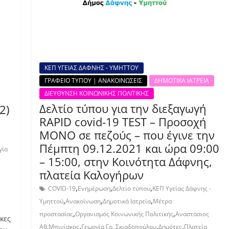
ΚΕΠ ΥΓΕΙΑΣ ΔΑΦΝΗΣ - ΥΜΗΤΤΟΥ
ΓΡΑΦΕΙΟ ΤΥΠΟΥ | ΑΝΑΚΟΙΝΩΣΕΙΣ
ΔΗΜΟΤΙΚΑ ΙΑΤΡΕΙΑ
ΔΙΕΥΘΥΝΣΗ ΚΟΙΝΩΝΙΚΗΣ ΠΟΛΙΤΙΚΗΣ
Δελτίο τύπου για την διεξαγωγή
2)
RAPID covid-19 TEST – Προσοχή
ΜΟΝΟ σε πεζούς – που έγινε την
Πέμπτη 09.12.2021 και ώρα 09:00
γία
– 15:00, στην Kοινότητα Δάφνης,
πλατεία Καλογήρων
,
,
,
COVID-19
Ενημέρωση
Δελτίο τύπου
ΚΕΠ Υγείας Δάφνης -
,
,
,
Υμηττού
Ανακοίνωση
Δημοτικά Ιατρεία
Μέτρα
,
,
προστασίας
Οργανισμός Κοινωνικής Πολιτικής
Αναστάσιος
κες
,
,
,
Αθ.Μπινίσκος
Γεωργία Γρ. Σκιαδοπούλου
Δημότες
Πλατεία