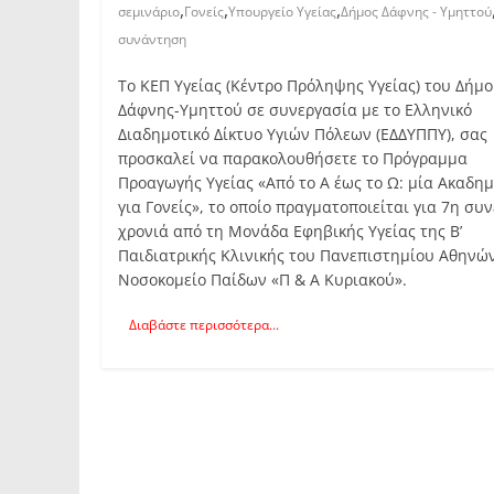
,
,
,
σεμινάριο
Γονείς
Υπουργείο Υγείας
Δήμος Δάφνης - Υμηττού
συνάντηση
Το ΚΕΠ Υγείας (Κέντρο Πρόληψης Υγείας) του Δήμ
Δάφνης-Υμηττού σε συνεργασία με το Ελληνικό
Διαδημοτικό Δίκτυο Υγιών Πόλεων (ΕΔΔΥΠΠΥ), σας
προσκαλεί να παρακολουθήσετε το Πρόγραμμα
Προαγωγής Υγείας «Από το Α έως το Ω: μία Ακαδημ
για Γονείς», το οποίο πραγματοποιείται για 7η συ
χρονιά από τη Μονάδα Εφηβικής Υγείας της Β’
Παιδιατρικής Κλινικής του Πανεπιστημίου Αθηνώ
Νοσοκομείο Παίδων «Π & Α Κυριακού».
Διαβάστε περισσότερα...