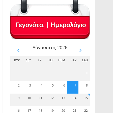
Αύγουστος 2026
ΚΥΡ
ΔΕΥ
ΤΡΊ
ΤΕΤ
ΠΈΜ
ΠΑΡ
ΣΆΒ
1
2
3
4
5
6
7
8
9
10
11
12
13
14
15
16
17
18
19
20
21
22