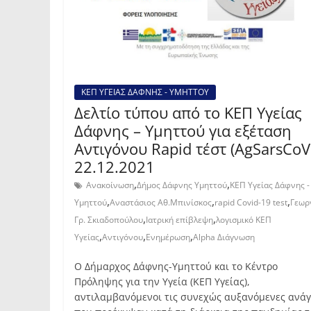
ΚΕΠ ΥΓΕΙΑΣ ΔΑΦΝΗΣ - ΥΜΗΤΤΟΥ
Δελτίο τύπου από το ΚΕΠ Υγείας
Δάφνης – Υμηττού για εξέταση
Αντιγόνου Rapid τέστ (AgSarsCoV
22.12.2021
,
,
Ανακοίνωση
Δήμος Δάφνης Υμηττού
ΚΕΠ Υγείας Δάφνης -
,
,
,
Υμηττού
Αναστάσιος Αθ.Μπινίσκος
rapid Covid-19 test
Γεωρ
,
,
Γρ. Σκιαδοπούλου
Ιατρική επίβλεψη
λογισμικό ΚΕΠ
,
,
,
Υγείας
Αντιγόνου
Ενημέρωση
Alpha Διάγνωση
Ο Δήμαρχος Δάφνης-Υμηττού και το Κέντρο
Πρόληψης για την Υγεία (ΚΕΠ Υγείας),
αντιλαμβανόμενοι τις συνεχώς αυξανόμενες ανάγ