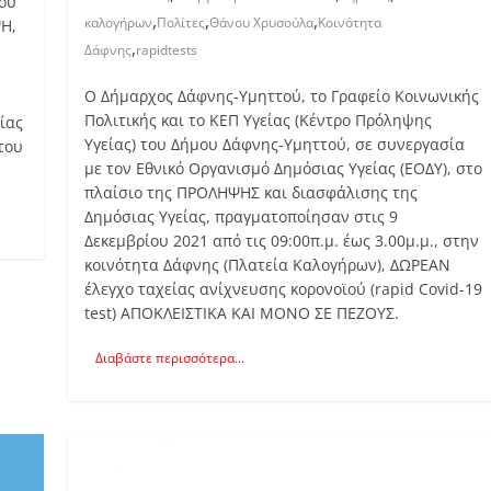
του
,
,
,
καλογήρων
Πολίτες
Θάνου Χρυσούλα
Κοινότητα
ΨΗ,
,
Δάφνης
rapidtests
Ο Δήμαρχος Δάφνης-Υμηττού, το Γραφείο Κοινωνικής
Πολιτικής και το ΚΕΠ Υγείας (Κέντρο Πρόληψης
ίας
Υγείας) του Δήμου Δάφνης-Υμηττού, σε συνεργασία
του
με τον Εθνικό Οργανισμό Δημόσιας Υγείας (ΕΟΔΥ), στο
πλαίσιο της ΠΡΟΛΗΨΗΣ και διασφάλισης της
Δημόσιας Υγείας, πραγματοποίησαν στις 9
Δεκεμβρίου 2021 από τις 09:00π.μ. έως 3.00μ.μ., στην
κοινότητα Δάφνης (Πλατεία Καλογήρων), ΔΩΡΕΑΝ
έλεγχο ταχείας ανίχνευσης κορονοϊού (rapid Covid-19
test) ΑΠΟΚΛΕΙΣΤΙΚΑ ΚΑΙ ΜΟΝΟ ΣΕ ΠΕΖΟΥΣ.
Διαβάστε περισσότερα...