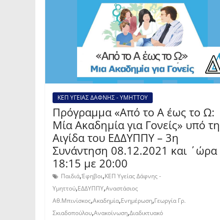
ΚΕΠ ΥΓΕΙΑΣ ΔΑΦΝΗΣ - ΥΜΗΤΤΟΥ
Πρόγραμμα «Από το Α έως το Ω:
Μία Ακαδημία για Γονείς» υπό τ
Αιγίδα του ΕΔΔΥΠΠΥ – 3η
Συνάντηση 08.12.2021 και ΄ώρα
18:15 με 20:00
,
,
Παιδιά
Έφηβοι
ΚΕΠ Υγείας Δάφνης -
,
,
Υμηττού
ΕΔΔΥΠΠΥ
Αναστάσιος
,
,
,
Αθ.Μπινίσκος
Ακαδημία
Ενημέρωση
Γεωργία Γρ.
,
,
Σκιαδοπούλου
Ανακοίνωση
Διαδικτυακό