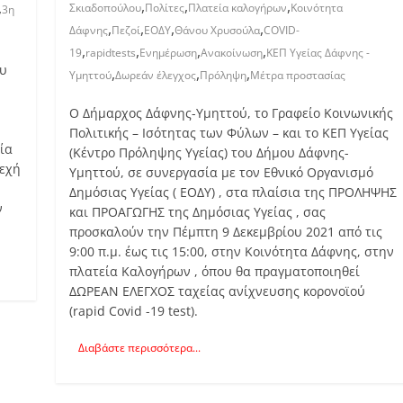
,
,
,
,
Σκιαδοπούλου
Πολίτες
Πλατεία καλογήρων
Κοινότητα
3η
,
,
,
,
Δάφνης
Πεζοί
ΕΟΔΥ
Θάνου Χρυσούλα
COVID-
,
,
,
,
19
rapidtests
Ενημέρωση
Ανακοίνωση
ΚΕΠ Υγείας Δάφνης -
ου
,
,
,
Υμηττού
Δωρεάν έλεγχος
Πρόληψη
Μέτρα προστασίας
O Δήμαρχος Δάφνης-Υμηττού, το Γραφείο Κοινωνικής
Πολιτικής – Ισότητας των Φύλων – και το ΚΕΠ Υγείας
ία
(Κέντρο Πρόληψης Υγείας) του Δήμου Δάφνης-
νεχή
Υμηττού, σε συνεργασία με τον Εθνικό Οργανισμό
Δημόσιας Υγείας ( ΕΟΔΥ) , στα πλαίσια της ΠΡΟΛΗΨΗΣ
ν
και ΠΡΟΑΓΩΓΗΣ της Δημόσιας Υγείας , σας
προσκαλούν την Πέμπτη 9 Δεκεμβρίου 2021 από τις
9:00 π.μ. έως τις 15:00, στην Κοινότητα Δάφνης, στην
πλατεία Καλογήρων , όπου θα πραγματοποιηθεί
ΔΩΡΕΑΝ ΕΛΕΓΧΟΣ ταχείας ανίχνευσης κορονοϊού
(rapid Covid -19 test).
Διαβάστε περισσότερα...