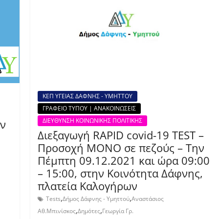
ΚΕΠ ΥΓΕΙΑΣ ΔΑΦΝΗΣ - ΥΜΗΤΤΟΥ
ΓΡΑΦΕΙΟ ΤΥΠΟΥ | ΑΝΑΚΟΙΝΩΣΕΙΣ
ΔΙΕΥΘΥΝΣΗ ΚΟΙΝΩΝΙΚΗΣ ΠΟΛΙΤΙΚΗΣ
ην
Διεξαγωγή RAPID covid-19 TEST –
Προσοχή ΜΟΝΟ σε πεζούς – Την
Πέμπτη 09.12.2021 και ώρα 09:00
– 15:00, στην Kοινότητα Δάφνης,
πλατεία Καλογήρων
,
,
Tests
Δήμος Δάφνης - Υμηττού
Αναστάσιος
,
,
Αθ.Μπινίσκος
Δημότες
Γεωργία Γρ.