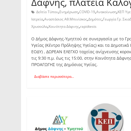
Δάφνης, πλατεία Καλ
,
,
,
,
Δελτίο Τύπου
Ενημέρωση
COVID-19
Ανακοίνωση
ΚΕΠ Υγε
,
,
,
Ιατρεία
Αναστάσιος Αθ.Μπινίσκος
Δημότες
Γεωργία Γρ. Σκι
,
,
Χρυσούλα
Κοινότητα Δάφνης
rapidtests
O Δήμoς Δάφνης-Υμηττού σε συνεργασία με το Γρα
Υγείας (Κέντρο Πρόληψης Υγείας) και τα Δημοτικά 
ΕΟΔΥ) , ΔΩΡΕΑΝ ΕΛΕΓΧΟ ταχείας ανίχνευσης κορονοϊ
τις 9:30 π.μ. έως τις 15:00, στην Κοινότητα Δάφ
ΠΡΟΑΓΩΓΗΣ της Δημόσιας Υγείας.
Διαβάστε περισσότερα...