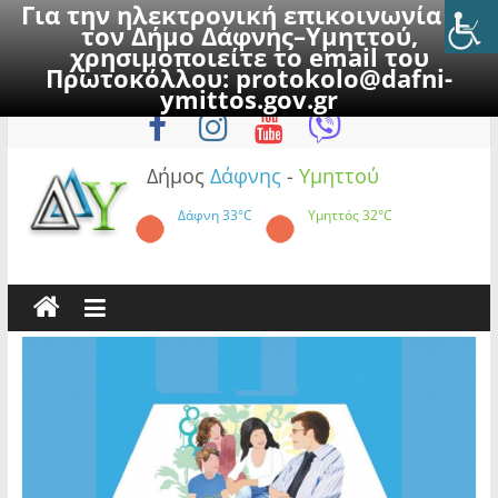
Για την ηλεκτρονική επικοινωνία με
τον Δήμο Δάφνης–Υμηττού,
χρησιμοποιείτε το email του
Πρωτοκόλλου:
protokolo@dafni-
Skip
Παρασκευή, 7 Αυγούστου 2026
ymittos.gov.gr
to
content
Δήμος
Δάφνης
-
Υμηττού
Δάφνη
33°C
Υμηττός
32°C