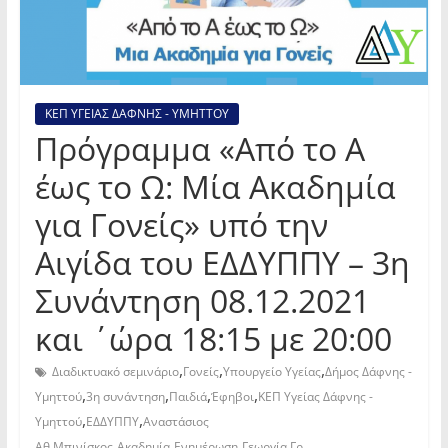
ΚΕΠ ΥΓΕΙΑΣ ΔΑΦΝΗΣ - ΥΜΗΤΤΟΥ
Πρόγραμμα «Από το Α
έως το Ω: Μία Ακαδημία
για Γονείς» υπό την
Αιγίδα του ΕΔΔΥΠΠΥ – 3η
Συνάντηση 08.12.2021
και ΄ώρα 18:15 με 20:00
,
,
,
Διαδικτυακό σεμινάριο
Γονείς
Υπουργείο Υγείας
Δήμος Δάφνης -
,
,
,
,
Υμηττού
3η συνάντηση
Παιδιά
Έφηβοι
ΚΕΠ Υγείας Δάφνης -
,
,
Υμηττού
ΕΔΔΥΠΠΥ
Αναστάσιος
,
,
,
Αθ.Μπινίσκος
Ακαδημία
Ενημέρωση
Γεωργία Γρ.