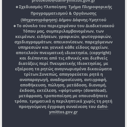
protokolo@dafni-ymittos.gov.gr
🔹Σχεδιασμός-Υλοποίηση:
Τμήμα Πληροφορικής
Προγραμματισμού & Οργάνωσης
(Μηχανογράφηση)
Δήμου Δάφνης-Υμηττού
🔸Το σύνολο του περιεχομένου του Διαδικτυακού
Τόπου μας, συμπεριλαμβανομένων, των
κειμένων, ειδήσεων, γραφικών, φωτογραφιών,
σχεδιαγραμμάτων, απεικονίσεων, παρεχόμενων
υπηρεσιών και γενικά κάθε είδους αρχείων,
αποτελούν πνευματική ιδιοκτησία, (copyright)
και διέπονται από τις εθνικές και διεθνείς
διατάξεις περί Πνευματικής Ιδιοκτησίας, με
εξαίρεση τα ρητώς αναγνωρισμένα δικαιώματα
τρίτων.
Συνεπώς, απαγορεύεται ρητά η
αναπαραγωγή, αναδημοσίευση, αντιγραφή,
αποθήκευση, πώληση, μετάδοση, διανομή,
έκδοση, εκτέλεση, «φόρτωση» (download),
μετάφραση, τροποποίηση με οποιονδήποτε
τρόπο, τμηματικά η περιληπτικά χωρίς τη ρητή
προηγούμενη έγγραφη συναίνεση του
dafni-
ymittos.gov.gr