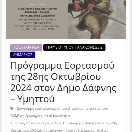
ΤΕΛΕΥΤΑΙΑ ΝΕΑ
ΓΡΑΦΕΙΟ ΤΥΠΟΥ | ΑΝΑΚΟΙΝΩΣΕΙΣ
ΔΗΜΑΡΧΟΣ
Πρόγραμμα Εορτασμού
της 28ης Οκτωβρίου
2024 στον Δήμο Δάφνης
– Υμηττού
,
,
,
Πρόγραμμα εορτασμού
μαθητές
Παρέλαση
Επέτειος του
,
,
ΟΧΙ
Ενημέρωση
Δημοτική κοινότητα
,
,
,
,
Υμηττού
Ανακοίνωση
Νικόλαος Ε. Τσιλίφης
Εθνική Επέτειος
28η
,
,
,
Οκτωβρίου 2024
Δήμος Δάφνης - Υμηττού
Δημότες
Πολίτες