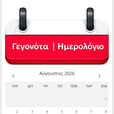
Αύγουστος 2026
ΚΥΡ
ΔΕΥ
ΤΡΊ
ΤΕΤ
ΠΈΜ
ΠΑΡ
ΣΆΒ
1
2
3
4
5
6
7
8