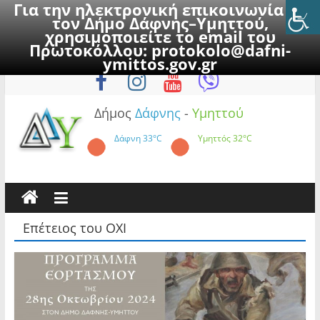
Για την ηλεκτρονική επικοινωνία με
τον Δήμο Δάφνης–Υμηττού,
χρησιμοποιείτε το email του
Πρωτοκόλλου:
protokolo@dafni-
Skip
Κυριακή, 9 Αυγούστου 2026
ymittos.gov.gr
to
content
Δήμος
Δάφνης
-
Υμηττού
Δάφνη
33°C
Υμηττός
32°C
Επέτειος του ΟΧΙ