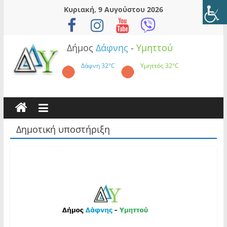
Skip
Κυριακή, 9 Αυγούστου 2026
to
content
Δήμος
Δάφνης
-
Υμηττού
Δάφνη
32°C
Υμηττός
32°C
Δημοτική υποστήριξη