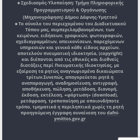
🔹Σχεδιασμός-Υλοποίηση:
Τμήμα Πληροφορικής
Προγραμματισμού & Οργάνωσης
(Μηχανογράφηση)
Δήμου Δάφνης-Υμηττού
🔸Το σύνολο του περιεχομένου του Διαδικτυακού
Τόπου μας, συμπεριλαμβανομένων, των
κειμένων, ειδήσεων, γραφικών, φωτογραφιών,
σχεδιαγραμμάτων, απεικονίσεων, παρεχόμενων
υπηρεσιών και γενικά κάθε είδους αρχείων,
αποτελούν πνευματική ιδιοκτησία, (copyright)
και διέπονται από τις εθνικές και διεθνείς
διατάξεις περί Πνευματικής Ιδιοκτησίας, με
εξαίρεση τα ρητώς αναγνωρισμένα δικαιώματα
τρίτων.
Συνεπώς, απαγορεύεται ρητά η
αναπαραγωγή, αναδημοσίευση, αντιγραφή,
αποθήκευση, πώληση, μετάδοση, διανομή,
έκδοση, εκτέλεση, «φόρτωση» (download),
μετάφραση, τροποποίηση με οποιονδήποτε
τρόπο, τμηματικά η περιληπτικά χωρίς τη ρητή
προηγούμενη έγγραφη συναίνεση του
dafni-
ymittos.gov.gr