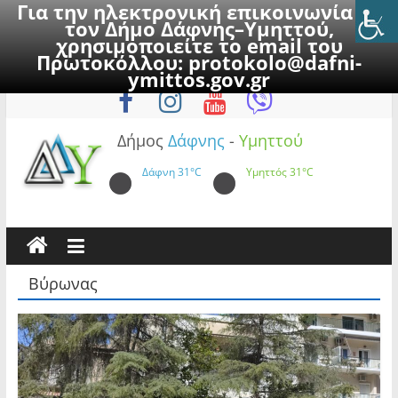
Για την ηλεκτρονική επικοινωνία με
τον Δήμο Δάφνης–Υμηττού,
χρησιμοποιείτε το email του
Πρωτοκόλλου:
protokolo@dafni-
Skip
Σάββατο, 8 Αυγούστου 2026
ymittos.gov.gr
to
content
Δήμος
Δάφνης
-
Υμηττού
Δάφνη
31°C
Υμηττός
31°C
Βύρωνας