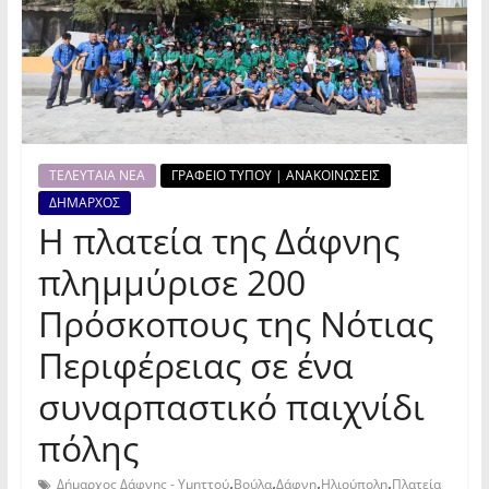
ΤΕΛΕΥΤΑΙΑ ΝΕΑ
ΓΡΑΦΕΙΟ ΤΥΠΟΥ | ΑΝΑΚΟΙΝΩΣΕΙΣ
ΔΗΜΑΡΧΟΣ
Η πλατεία της Δάφνης
πλημμύρισε 200
Πρόσκοπους της Νότιας
Περιφέρειας σε ένα
συναρπαστικό παιχνίδι
πόλης
,
,
,
,
Δήμαρχος Δάφνης - Υμηττού
Βούλα
Δάφνη
Ηλιούπολη
Πλατεία