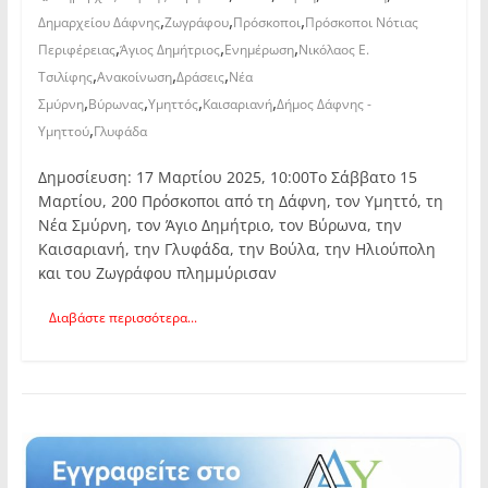
,
,
,
Δημαρχείου Δάφνης
Ζωγράφου
Πρόσκοποι
Πρόσκοποι Νότιας
,
,
,
Περιφέρειας
Άγιος Δημήτριος
Ενημέρωση
Νικόλαος Ε.
,
,
,
Τσιλίφης
Ανακοίνωση
Δράσεις
Νέα
,
,
,
,
Σμύρνη
Βύρωνας
Υμηττός
Καισαριανή
Δήμος Δάφνης -
,
Υμηττού
Γλυφάδα
Δημοσίευση: 17 Μαρτίου 2025, 10:00Το Σάββατο 15
Μαρτίου, 200 Πρόσκοποι από τη Δάφνη, τον Υμηττό, τη
Νέα Σμύρνη, τον Άγιο Δημήτριο, τον Βύρωνα, την
Καισαριανή, την Γλυφάδα, την Βούλα, την Ηλιούπολη
και του Ζωγράφου πλημμύρισαν
Διαβάστε περισσότερα...