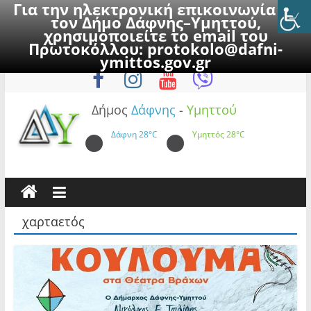
Για την ηλεκτρονική επικοινωνία με
τον Δήμο Δάφνης–Υμηττού,
χρησιμοποιείτε το email του
Πρωτοκόλλου:
protokolo@dafni-
Skip
Πέμπτη, 6 Αυγούστου 2026
ymittos.gov.gr
to
content
Δήμος
Δάφνης
-
Υμηττού
Δάφνη
28°C
Υμηττός
28°C
χαρταετός