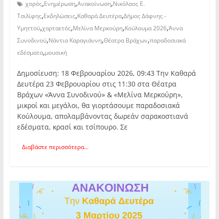
,
,
,
χορός
Ενημέρωση
Ανακοίνωση
Νικόλαος Ε.
,
,
,
Τσιλίφης
Εκδηλώσεις
Καθαρά Δευτέρα
Δήμος Δάφνης -
,
,
,
,
Υμηττού
χαρταετός
Μελίνα Μερκούρη
Κούλουμα 2026
Άννα
,
,
,
Συνοδινού
Νάντια Καραγιάννη
Θέατρα Βράχων
παραδοσιακά
,
εδέσματα
μουσική
Δημοσίευση: 18 Φεβρουαρίου 2026, 09:43 Την Καθαρά
Δευτέρα 23 Φεβρουαρίου στις 11:30 στα Θέατρα
Βράχων «Άννα Συνοδινού» & «Μελίνα Μερκούρη»,
μικροί και μεγάλοι, θα γιορτάσουμε παραδοσιακά
Κούλουμα, απολαμβάνοντας δωρεάν σαρακοστιανά
εδέσματα, κρασί και τσίπουρο. Σε
Διαβάστε περισσότερα...