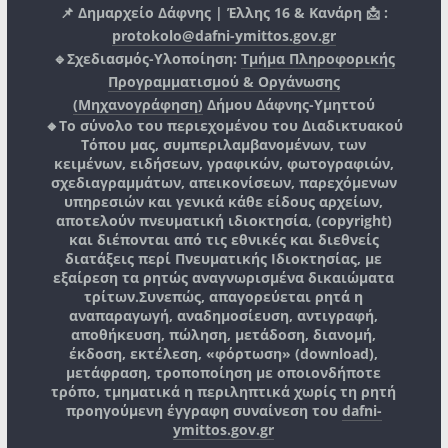
📌 Δημαρχείο Δάφνης | Έλλης 16 & Κανάρη 📩 :
protokolo@dafni-ymittos.gov.gr
🔹Σχεδιασμός-Υλοποίηση:
Τμήμα Πληροφορικής
Προγραμματισμού & Οργάνωσης
(Μηχανογράφηση)
Δήμου Δάφνης-Υμηττού
🔸Το σύνολο του περιεχομένου του Διαδικτυακού
Τόπου μας, συμπεριλαμβανομένων, των
κειμένων, ειδήσεων, γραφικών, φωτογραφιών,
σχεδιαγραμμάτων, απεικονίσεων, παρεχόμενων
υπηρεσιών και γενικά κάθε είδους αρχείων,
αποτελούν πνευματική ιδιοκτησία, (copyright)
και διέπονται από τις εθνικές και διεθνείς
διατάξεις περί Πνευματικής Ιδιοκτησίας, με
εξαίρεση τα ρητώς αναγνωρισμένα δικαιώματα
τρίτων.
Συνεπώς, απαγορεύεται ρητά η
αναπαραγωγή, αναδημοσίευση, αντιγραφή,
αποθήκευση, πώληση, μετάδοση, διανομή,
έκδοση, εκτέλεση, «φόρτωση» (download),
μετάφραση, τροποποίηση με οποιονδήποτε
τρόπο, τμηματικά η περιληπτικά χωρίς τη ρητή
προηγούμενη έγγραφη συναίνεση του
dafni-
ymittos.gov.gr