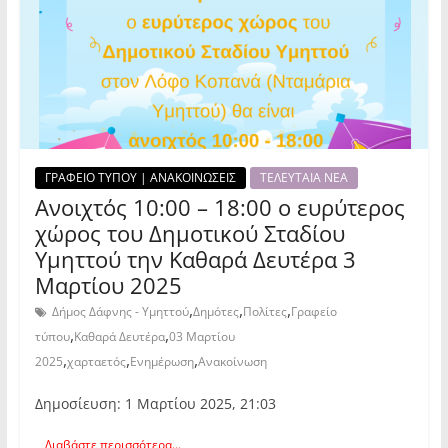
ΓΡΑΦΕΙΟ ΤΥΠΟΥ | ΑΝΑΚΟΙΝΩΣΕΙΣ
ΤΕΛΕΥΤΑΙΑ ΝΕΑ
Ανοιχτός 10:00 – 18:00 ο ευρύτερος
χώρος του Δημοτικού Σταδίου
Υμηττού την Καθαρά Δευτέρα 3
Μαρτίου 2025
,
,
,
Δήμος Δάφνης - Υμηττού
Δημότες
Πολίτες
Γραφείο
,
,
τύπου
Καθαρά Δευτέρα
03 Μαρτίου
,
,
,
2025
χαρταετός
Ενημέρωση
Ανακοίνωση
Δημοσίευση: 1 Μαρτίου 2025, 21:03
Διαβάστε περισσότερα...