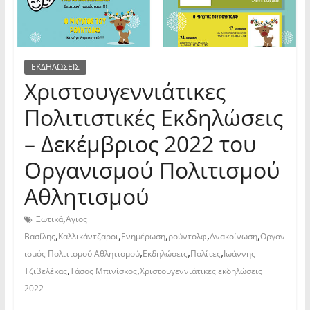
ΕΚΔΗΛΩΣΕΙΣ
Χριστουγεννιάτικες
Πολιτιστικές Εκδηλώσεις
– Δεκέμβριος 2022 του
Οργανισμού Πολιτισμού
Αθλητισμού
,
Ξωτικά
Άγιος
,
,
,
,
,
Βασίλης
Καλλικάντζαροι
Ενημέρωση
ρούντολφ
Ανακοίνωση
Οργαν
,
,
,
ισμός Πολιτισμού Αθλητισμού
Εκδηλώσεις
Πολίτες
Ιωάννης
,
,
Τζιβελέκας
Τάσος Μπινίσκος
Χριστουγεννιάτικες εκδηλώσεις
2022