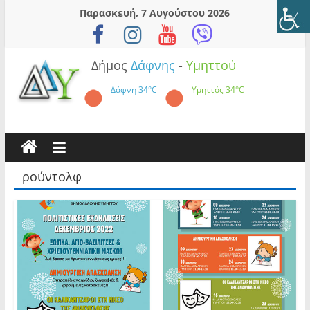
Skip
Παρασκευή, 7 Αυγούστου 2026
to
content
Δήμος
Δάφνης
-
Υμηττού
Δάφνη
34°C
Υμηττός
34°C
ρούντολφ