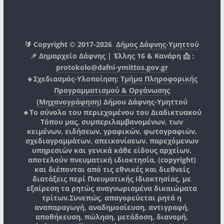
🔰 Copyright © 2017-2026
Δήμος Δάφνης-Υμηττού
📌 Δημαρχείο Δάφνης | Έλλης 16 & Κανάρη 📩 :
protokolo@dafni-ymittos.gov.gr
🔹Σχεδιασμός-Υλοποίηση:
Τμήμα Πληροφορικής
Προγραμματισμού & Οργάνωσης
(Μηχανογράφηση)
Δήμου Δάφνης-Υμηττού
🔸Το σύνολο του περιεχομένου του Διαδικτυακού
Τόπου μας, συμπεριλαμβανομένων, των
κειμένων, ειδήσεων, γραφικών, φωτογραφιών,
σχεδιαγραμμάτων, απεικονίσεων, παρεχόμενων
υπηρεσιών και γενικά κάθε είδους αρχείων,
αποτελούν πνευματική ιδιοκτησία, (copyright)
και διέπονται από τις εθνικές και διεθνείς
διατάξεις περί Πνευματικής Ιδιοκτησίας, με
εξαίρεση τα ρητώς αναγνωρισμένα δικαιώματα
τρίτων.
Συνεπώς, απαγορεύεται ρητά η
αναπαραγωγή, αναδημοσίευση, αντιγραφή,
αποθήκευση, πώληση, μετάδοση, διανομή,