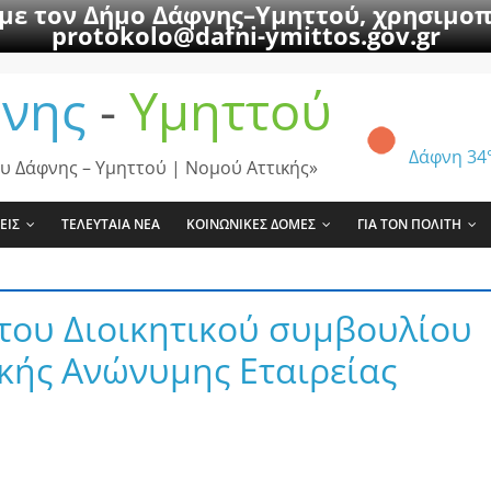
 με τον Δήμο Δάφνης–Υμηττού, χρησιμοπ
protokolo@dafni-ymittos.gov.gr
νης
-
Υμηττού
Δάφνη
34
υ Δάφνης – Υμηττού | Νομού Αττικής»
ΕΙΣ
ΤΕΛΕΥΤΑΙΑ ΝΕΑ
ΚΟΙΝΩΝΙΚΕΣ ΔΟΜΕΣ
ΓΙΑ ΤΟΝ ΠΟΛΙΤΗ
του Διοικητικού συμβουλίου
κής Ανώνυμης Εταιρείας