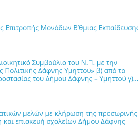
ής Επιτροπής Μονάδων Β’θμιας Εκπαίδευση
Διοικητικό Συμβούλιο του Ν.Π. με την
 Πολιτικής Δάφνης Υμηττού» β) από το
ροστασίας του Δήμου Δάφνης – Υμηττού γ)
ατικών μελών με κλήρωση της προσωρινής
η και επισκευή σχολείων Δήμου Δάφνης –