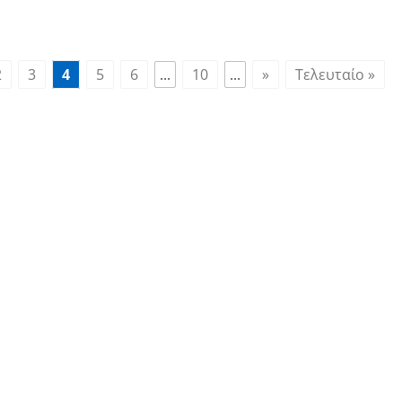
2
3
4
5
6
...
10
...
»
Τελευταίο »