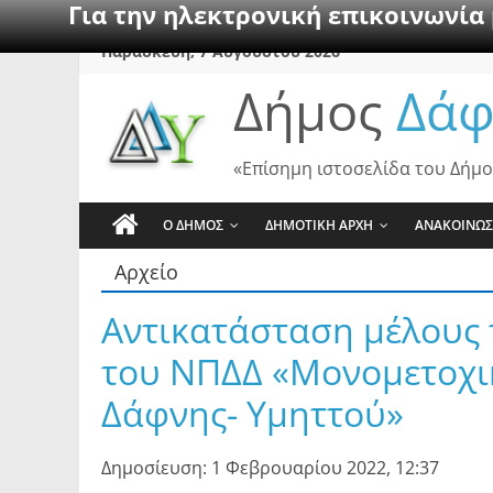
Για την ηλεκτρονική επικοινωνία
Skip
Παρασκευή, 7 Αυγούστου 2026
to
Δήμος
Δάφ
content
«Επίσημη ιστοσελίδα του Δήμο
Ο ΔΗΜΟΣ
ΔΗΜΟΤΙΚΗ ΑΡΧΗ
ΑΝΑΚΟΙΝΩΣ
Αρχείο
Αντικατάσταση μέλους 
του ΝΠΔΔ «Μονομετοχι
Δάφνης- Υμηττού»
Δημοσίευση: 1 Φεβρουαρίου 2022, 12:37