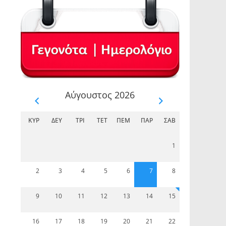
Αύγουστος 2026
ΚΥΡ
ΔΕΥ
ΤΡΊ
ΤΕΤ
ΠΈΜ
ΠΑΡ
ΣΆΒ
1
2
3
4
5
6
7
8
9
10
11
12
13
14
15
16
17
18
19
20
21
22