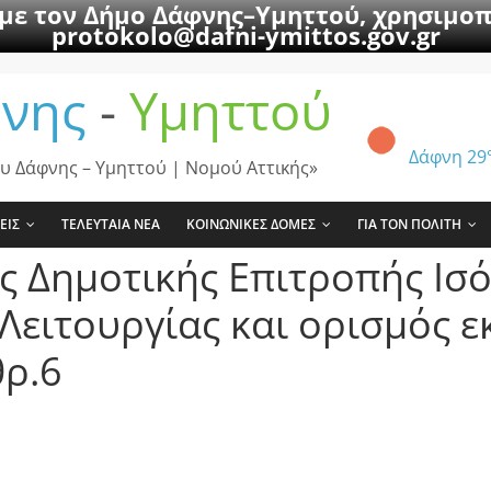
 με τον Δήμο Δάφνης–Υμηττού, χρησιμοπ
protokolo@dafni-ymittos.gov.gr
νης
-
Υμηττού
Δάφνη
29
υ Δάφνης – Υμηττού | Νομού Αττικής»
ΕΙΣ
ΤΕΛΕΥΤΑΙΑ ΝΕΑ
ΚΟΙΝΩΝΙΚΕΣ ΔΟΜΕΣ
ΓΙΑ ΤΟΝ ΠΟΛΙΤΗ
ς Δημοτικής Επιτροπής Ισ
Λειτουργίας και ορισμός
θρ.6