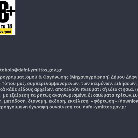
tokolo@dafni-ymittos.gov.gr
Προγραμματισμού & Οργάνωσης (Μηχανογράφηση)
Δήμου Δάφν
ύ Τόπου μας, συμπεριλαμβανομένων, των κειμένων, ειδήσεων
 κάθε είδους αρχείων, αποτελούν πνευματική ιδιοκτησία, (co
ς, με εξαίρεση τα ρητώς αναγνωρισμένα δικαιώματα τρίτων.
Συ
, μετάδοση, διανομή, έκδοση, εκτέλεση, «φόρτωση» (downlo
 προηγούμενη έγγραφη συναίνεση του
dafni-ymittos.gov.gr