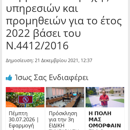
υπηρεσιών και
προμηθειών για το έτος
2022 βάσει του
Ν.4412/2016
Δημοσίευση: 21 Δεκεμβρίου 2021, 12:37
Ίσως Σας Ενδιαφέρει
Πέμπτη
Πρόσκληση
𝝜 𝝥𝝤𝝠𝝜
30.07.2026 |
για την 3η
𝝡𝝖𝝨
Εφαρμογή
ΕΙΔΙΚΗ
𝝤𝝡𝝤𝝦𝝫𝝖𝝞𝝢