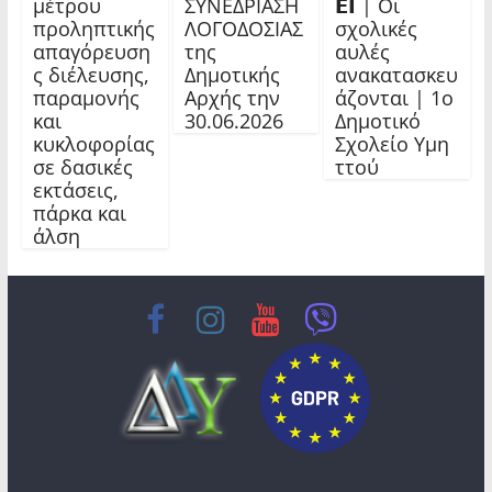
μέτρου
ΣΥΝΕΔΡΙΑΣΗ
𝝚𝝞 | Οι
προληπτικής
ΛΟΓΟΔΟΣΙΑΣ
σχολικές
απαγόρευση
της
αυλές
ς διέλευσης,
Δημοτικής
ανακατασκευ
παραμονής
Αρχής την
άζονται | 1ο
και
30.06.2026
Δημοτικό
κυκλοφορίας
Σχολείο Υμη
σε δασικές
ττού
εκτάσεις,
πάρκα και
άλση