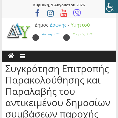
Skip
Κυριακή, 9 Αυγούστου 2026
to
content
Δήμος
Δάφνης
-
Υμηττού
Δάφνη
30°C
Υμηττός
30°C
Συγκρότηση Επιτροπής
Παρακολούθησης και
Παραλαβής του
αντικειμένου δημοσίων
συμβάσεων παροχής