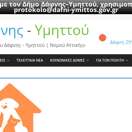
 με τον Δήμο Δάφνης–Υμηττού, χρησιμοπ
protokolo@dafni-ymittos.gov.gr
νης
-
Υμηττού
Δάφνη
29
υ Δάφνης – Υμηττού | Νομού Αττικής»
ΕΙΣ
ΤΕΛΕΥΤΑΙΑ ΝΕΑ
ΚΟΙΝΩΝΙΚΕΣ ΔΟΜΕΣ
ΓΙΑ ΤΟΝ ΠΟΛΙΤΗ