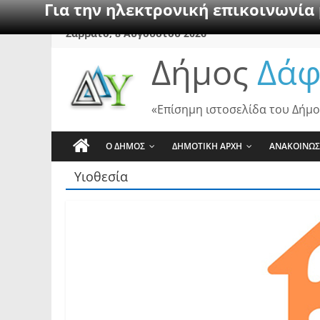
Για την ηλεκτρονική επικοινωνία
Skip
Σάββατο, 8 Αυγούστου 2026
to
Δήμος
Δάφ
content
«Επίσημη ιστοσελίδα του Δήμο
Ο ΔΗΜΟΣ
ΔΗΜΟΤΙΚΗ ΑΡΧΗ
ΑΝΑΚΟΙΝΩΣ
Υιοθεσία