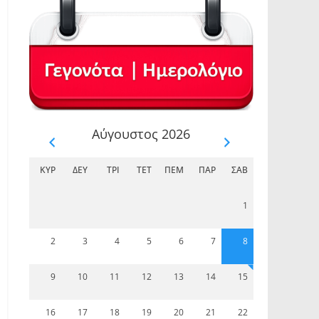
Αύγουστος 2026
ΚΥΡ
ΔΕΥ
ΤΡΊ
ΤΕΤ
ΠΈΜ
ΠΑΡ
ΣΆΒ
1
2
3
4
5
6
7
8
9
10
11
12
13
14
15
16
17
18
19
20
21
22