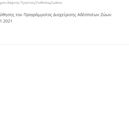
,
,
ήμου Δάφνης-Υμηττού
Υιοθεσία
ζωάκια
ύθησης του Προγράμματος Διαχείρισης Αδέσποτων Ζώων
11.2021