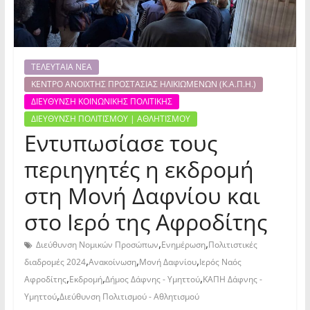
ΤΕΛΕΥΤΑΙΑ ΝΕΑ
ΚΕΝΤΡΟ ΑΝΟΙΧΤΗΣ ΠΡΟΣΤΑΣΙΑΣ ΗΛΙΚΙΩΜΕΝΩΝ (Κ.Α.Π.Η.)
ΔΙΕΥΘΥΝΣΗ ΚΟΙΝΩΝΙΚΗΣ ΠΟΛΙΤΙΚΗΣ
ΔΙΕΥΘΥΝΣΗ ΠΟΛΙΤΙΣΜΟΥ | ΑΘΛΗΤΙΣΜΟΥ
Εντυπωσίασε τους
περιηγητές η εκδρομή
στη Μονή Δαφνίου και
στο Ιερό της Αφροδίτης
,
,
Διεύθυνση Νομικών Προσώπων
Ενημέρωση
Πολιτιστικές
,
,
,
διαδρομές 2024
Ανακοίνωση
Μονή Δαφνίου
Ιερός Ναός
,
,
,
Αφροδίτης
Εκδρομή
Δήμος Δάφνης - Υμηττού
ΚΑΠΗ Δάφνης -
,
Υμηττού
Διεύθυνση Πολιτισμού - Αθλητισμού