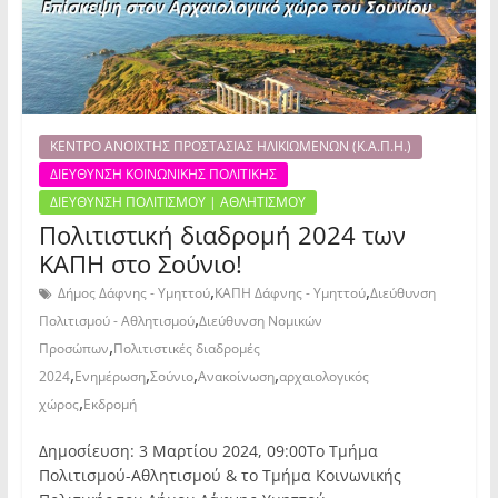
ΚΕΝΤΡΟ ΑΝΟΙΧΤΗΣ ΠΡΟΣΤΑΣΙΑΣ ΗΛΙΚΙΩΜΕΝΩΝ (Κ.Α.Π.Η.)
ΔΙΕΥΘΥΝΣΗ ΚΟΙΝΩΝΙΚΗΣ ΠΟΛΙΤΙΚΗΣ
ΔΙΕΥΘΥΝΣΗ ΠΟΛΙΤΙΣΜΟΥ | ΑΘΛΗΤΙΣΜΟΥ
Πολιτιστική διαδρομή 2024 των
ΚΑΠΗ στo Σούνιο!
,
,
Δήμος Δάφνης - Υμηττού
ΚΑΠΗ Δάφνης - Υμηττού
Διεύθυνση
,
Πολιτισμού - Αθλητισμού
Διεύθυνση Νομικών
,
Προσώπων
Πολιτιστικές διαδρομές
,
,
,
,
2024
Ενημέρωση
Σούνιο
Ανακοίνωση
αρχαιολογικός
,
χώρος
Εκδρομή
Δημοσίευση: 3 Μαρτίου 2024, 09:00Το Τμήμα
Πολιτισμού-Αθλητισμού & το Τμήμα Κοινωνικής