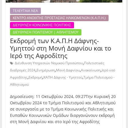
ΤΕΛΕΥΤΑΙΑ ΝΕΑ
ΚΕΝΤΡΟ ΑΝΟΙΧΤΗΣ ΠΡΟΣΤΑΣΙΑΣ ΗΛΙΚΙΩΜΕΝΩΝ (Κ.Α.Π.Η.)
ΔΙΕΥΘΥΝΣΗ ΚΟΙΝΩΝΙΚΗΣ ΠΟΛΙΤΙΚΗΣ
ΔΙΕΥΘΥΝΣΗ ΠΟΛΙΤΙΣΜΟΥ | ΑΘΛΗΤΙΣΜΟΥ
Εκδρομή των Κ.Α.Π.Η Δάφνης-
Υμηττού στη Μονή Δαφνίου και το
Ιερό της Αφροδίτης
,
Διέυθυνση Υπηρεσιών Νομικού Προσώπου
Πολιτιστικές
,
,
,
,
διαδρομές 2024
Ενημέρωση
Μονή Δαφνίου
Ανακοίνωση
Ιερό ναό
,
,
,
Αφροδίτης
Εκδρομή
ΚΑΠΗ Δάφνης - Υμηττού
Τμήμα Πολιτισμού -
Αθλητισμού
Δημοσίευση: 11 Οκτωβρίου 2024, 09:27Την Κυριακή 20
Οκτωβρίου 2024 το Τμήμα Πολιτισμού και Αθλητισμού
σε συνεργασία με το Τμήμα Κοινωνικής Πολιτικής και
Ευπαθών Κοινωνικών Ομάδων διοργανώνουν εκδρομή
στη Μονή Δαφνίου και στο Ιερό της Αφροδίτης