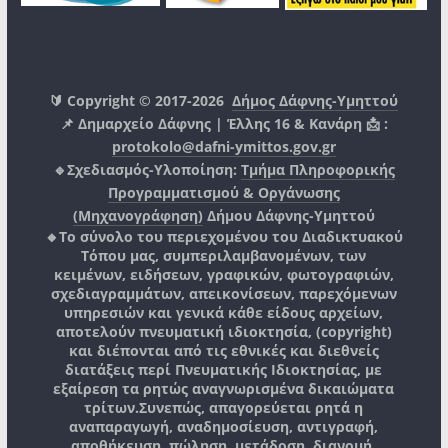
🔰 Copyright © 2017-2026
Δήμος Δάφνης-Υμηττού
📌 Δημαρχείο Δάφνης | Έλλης 16 & Κανάρη 📩 :
protokolo@dafni-ymittos.gov.gr
🔹Σχεδιασμός-Υλοποίηση:
Τμήμα Πληροφορικής
Προγραμματισμού & Οργάνωσης
(Μηχανογράφηση)
Δήμου Δάφνης-Υμηττού
🔸Το σύνολο του περιεχομένου του Διαδικτυακού
Τόπου μας, συμπεριλαμβανομένων, των
κειμένων, ειδήσεων, γραφικών, φωτογραφιών,
σχεδιαγραμμάτων, απεικονίσεων, παρεχόμενων
υπηρεσιών και γενικά κάθε είδους αρχείων,
αποτελούν πνευματική ιδιοκτησία, (copyright)
και διέπονται από τις εθνικές και διεθνείς
διατάξεις περί Πνευματικής Ιδιοκτησίας, με
εξαίρεση τα ρητώς αναγνωρισμένα δικαιώματα
τρίτων.
Συνεπώς, απαγορεύεται ρητά η
αναπαραγωγή, αναδημοσίευση, αντιγραφή,
αποθήκευση, πώληση, μετάδοση, διανομή,