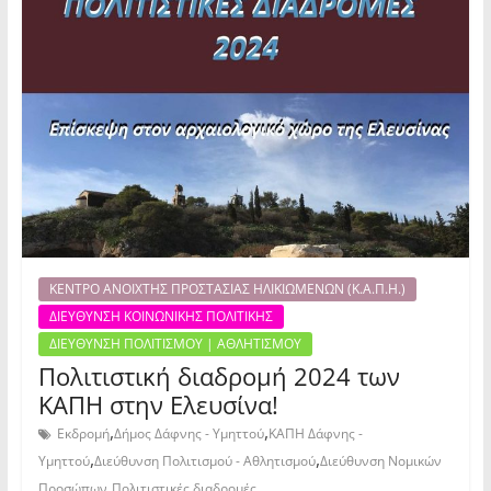
ΚΕΝΤΡΟ ΑΝΟΙΧΤΗΣ ΠΡΟΣΤΑΣΙΑΣ ΗΛΙΚΙΩΜΕΝΩΝ (Κ.Α.Π.Η.)
ΔΙΕΥΘΥΝΣΗ ΚΟΙΝΩΝΙΚΗΣ ΠΟΛΙΤΙΚΗΣ
ΔΙΕΥΘΥΝΣΗ ΠΟΛΙΤΙΣΜΟΥ | ΑΘΛΗΤΙΣΜΟΥ
Πολιτιστική διαδρομή 2024 των
ΚΑΠΗ στην Ελευσίνα!
,
,
Εκδρομή
Δήμος Δάφνης - Υμηττού
ΚΑΠΗ Δάφνης -
,
,
Υμηττού
Διεύθυνση Πολιτισμού - Αθλητισμού
Διεύθυνση Νομικών
,
Προσώπων
Πολιτιστικές διαδρομές