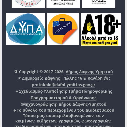
🔰 Copyright © 2017-2026
Δήμος Δάφνης-Υμηττού
📌 Δημαρχείο Δάφνης | Έλλης 16 & Κανάρη 📩 :
protokolo@dafni-ymittos.gov.gr
🔹Σχεδιασμός-Υλοποίηση:
Τμήμα Πληροφορικής
Προγραμματισμού & Οργάνωσης
(Μηχανογράφηση)
Δήμου Δάφνης-Υμηττού
🔸Το σύνολο του περιεχομένου του Διαδικτυακού
Τόπου μας, συμπεριλαμβανομένων, των
κειμένων, ειδήσεων, γραφικών, φωτογραφιών,
σχεδιαγραμμάτων, απεικονίσεων, παρεχόμενων