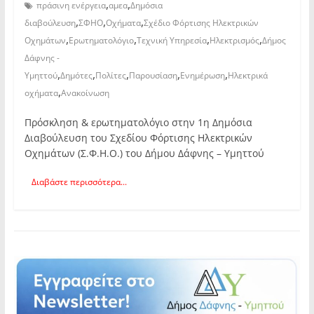
,
,
πράσινη ενέργεια
αμεα
Δημόσια
,
,
,
διαβούλευση
ΣΦΗΟ
Οχήματα
Σχέδιο Φόρτισης Ηλεκτρικών
,
,
,
,
Οχημάτων
Ερωτηματολόγιο
Τεχνική Υπηρεσία
Ηλεκτρισμός
Δήμος
Δάφνης -
,
,
,
,
,
Υμηττού
Δημότες
Πολίτες
Παρουσίαση
Ενημέρωση
Ηλεκτρικά
,
οχήματα
Ανακοίνωση
Πρόσκληση & ερωτηματολόγιο στην 1η Δημόσια
Διαβούλευση του Σχεδίου Φόρτισης Ηλεκτρικών
Οχημάτων (Σ.Φ.Η.Ο.) του Δήμου Δάφνης – Υμηττού
Διαβάστε περισσότερα...