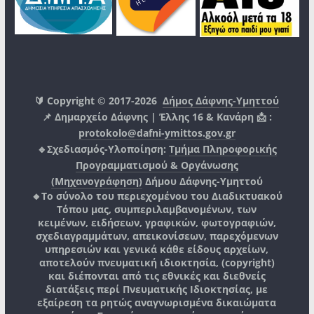
🔰 Copyright © 2017-2026
Δήμος Δάφνης-Υμηττού
📌 Δημαρχείο Δάφνης | Έλλης 16 & Κανάρη 📩 :
protokolo@dafni-ymittos.gov.gr
🔹Σχεδιασμός-Υλοποίηση:
Τμήμα Πληροφορικής
Προγραμματισμού & Οργάνωσης
(Μηχανογράφηση)
Δήμου Δάφνης-Υμηττού
🔸Το σύνολο του περιεχομένου του Διαδικτυακού
Τόπου μας, συμπεριλαμβανομένων, των
κειμένων, ειδήσεων, γραφικών, φωτογραφιών,
σχεδιαγραμμάτων, απεικονίσεων, παρεχόμενων
υπηρεσιών και γενικά κάθε είδους αρχείων,
αποτελούν πνευματική ιδιοκτησία, (copyright)
και διέπονται από τις εθνικές και διεθνείς
διατάξεις περί Πνευματικής Ιδιοκτησίας, με
εξαίρεση τα ρητώς αναγνωρισμένα δικαιώματα