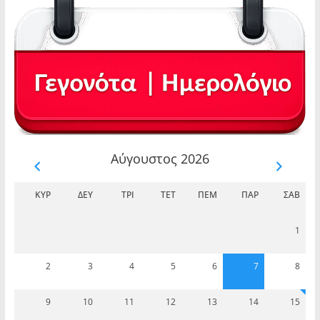
Αύγουστος 2026
ΚΥΡ
ΔΕΥ
ΤΡΊ
ΤΕΤ
ΠΈΜ
ΠΑΡ
ΣΆΒ
1
2
3
4
5
6
7
8
9
10
11
12
13
14
15