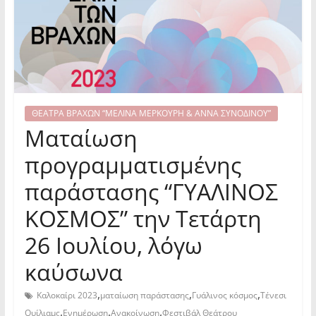
ΘΕΑΤΡΑ ΒΡΑΧΩΝ “ΜΕΛΙΝΑ ΜΕΡΚΟΥΡΗ & ΑΝΝΑ ΣΥΝΟΔΙΝΟΥ”
Ματαίωση
προγραμματισμένης
παράστασης “ΓΥΑΛΙΝΟΣ
ΚΟΣΜΟΣ” την Τετάρτη
26 Ιουλίου, λόγω
καύσωνα
,
,
,
Καλοκαίρι 2023
ματαίωση παράστασης
Γυάλινος κόσμος
Τένεσι
,
,
,
Ουίλιαμς
Ενημέρωση
Ανακοίνωση
Φεστιβάλ Θεάτρου