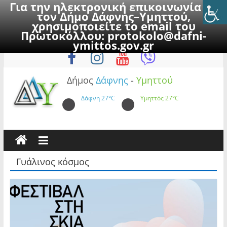
Για την ηλεκτρονική επικοινωνία με
τον Δήμο Δάφνης–Υμηττού,
χρησιμοποιείτε το email του
Πρωτοκόλλου:
protokolo@dafni-
Skip
Παρασκευή, 7 Αυγούστου 2026
ymittos.gov.gr
to
content
Δήμος
Δάφνης
-
Υμηττού
Δάφνη
27°C
Υμηττός
27°C
Γυάλινος κόσμος