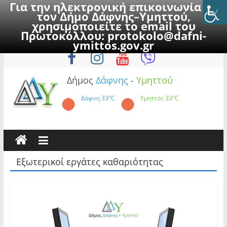
Για την ηλεκτρονική επικοινωνία με
τον Δήμο Δάφνης–Υμηττού,
χρησιμοποιείτε το email του
Πρωτοκόλλου:
protokolo@dafni-
Skip
Κυριακή, 9 Αυγούστου 2026
ymittos.gov.gr
to
content
Δήμος
Δάφνης
-
Υμηττού
Δάφνη
33°C
Υμηττός
33°C
Εξωτερικοί εργάτες καθαριότητας