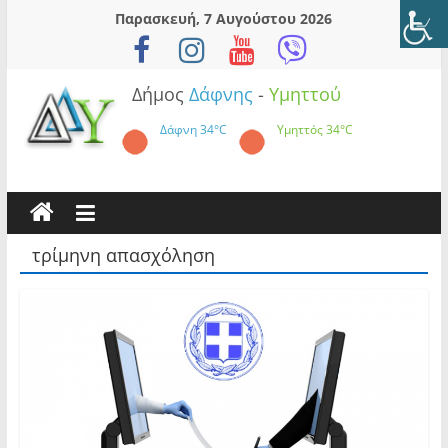
Skip
Παρασκευή, 7 Αυγούστου 2026
to
content
Δήμος
Δάφνης
-
Υμηττού
Δάφνη
34°C
Υμηττός
34°C
τρίμηνη απασχόληση