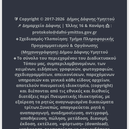
🔰 Copyright © 2017-2026
Δήμος Δάφνης-Υμηττού
📌 Δημαρχείο Δάφνης | Έλλης 16 & Κανάρη 📩 :
protokolo@dafni-ymittos.gov.gr
🔹Σχεδιασμός-Υλοποίηση:
Τμήμα Πληροφορικής
Προγραμματισμού & Οργάνωσης
(Μηχανογράφηση)
Δήμου Δάφνης-Υμηττού
🔸Το σύνολο του περιεχομένου του Διαδικτυακού
Τόπου μας, συμπεριλαμβανομένων, των
κειμένων, ειδήσεων, γραφικών, φωτογραφιών,
σχεδιαγραμμάτων, απεικονίσεων, παρεχόμενων
υπηρεσιών και γενικά κάθε είδους αρχείων,
αποτελούν πνευματική ιδιοκτησία, (copyright)
και διέπονται από τις εθνικές και διεθνείς
διατάξεις περί Πνευματικής Ιδιοκτησίας, με
εξαίρεση τα ρητώς αναγνωρισμένα δικαιώματα
τρίτων.
Συνεπώς, απαγορεύεται ρητά η
αναπαραγωγή, αναδημοσίευση, αντιγραφή,
αποθήκευση, πώληση, μετάδοση, διανομή,
έκδοση, εκτέλεση, «φόρτωση» (download),