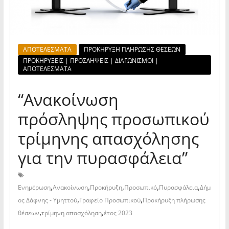
ΑΠΟΤΕΛΕΣΜΑΤΑ
ΠΡΟΚΗΡΥΞΗ ΠΛΗΡΩΣΗΣ ΘΕΣΕΩΝ
ΠΡΟΚΗΡΥΞΕΙΣ | ΠΡΟΣΛΗΨΕΙΣ | ΔΙΑΓΩΝΙΣΜΟΙ |
ΑΠΟΤΕΛΕΣΜΑΤΑ
“Ανακοίνωση
πρόσληψης προσωπικού
τρίμηνης απασχόλησης
για την πυρασφάλεια”
,
,
,
,
,
Ενημέρωση
Ανακοίνωση
Προκήρυξη
Προσωπικό
Πυρασφάλεια
Δήμ
,
,
ος Δάφνης - Υμηττού
Γραφείο Προσωπικού
Προκήρυξη πλήρωσης
,
,
θέσεων
τρίμηνη απασχόληση
έτος 2023