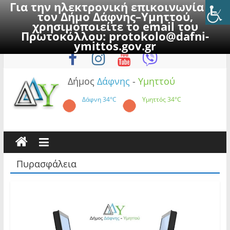
Για την ηλεκτρονική επικοινωνία με
τον Δήμο Δάφνης–Υμηττού,
χρησιμοποιείτε το email του
Πρωτοκόλλου:
protokolo@dafni-
Skip
Παρασκευή, 7 Αυγούστου 2026
ymittos.gov.gr
to
content
Δήμος
Δάφνης
-
Υμηττού
Δάφνη
34°C
Υμηττός
34°C
Πυρασφάλεια