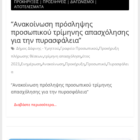
ΠΡΟΚΗΡΥΞΕΙΣ | ΠΡΟΣΛΗΨΕΙΣ | ΔΙΑΓΩΝΙΣΜΟΙ |
ΑΠΟΤΕΛΕΣΜΑΤΑ
“Ανακοίνωση πρόσληψης
προσωπικού τρίμηνης απασχόλησης
για την πυρασφάλεια”
,
,
Δήμος Δάφνης - Υμηττού
Γραφείο Προσωπικού
Προκήρυξη
,
,
πλήρωσης θέσεων
τρίμηνη απασχόληση
έτος
,
,
,
,
,
2023
Ενημέρωση
Ανακοίνωση
Προκήρυξη
Προσωπικό
Πυρασφάλει
α
“Ανακοίνωση πρόσληψης προσωπικού τρίμηνης
απασχόλησης για την πυρασφάλεια”
Διαβάστε περισσότερα...