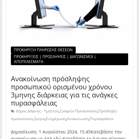
ΠΡΟΚΗΡΥΞΗ ΠΛΗΡΩΣΗΣ ΘΕΣΕΩΝ
ΠΡΟΚΗΡΥΞΕΙΣ | ΠΡΟΣΛΗΨΕΙΣ | ΔΙΑΓΩΝΙΣΜΟΙ |
ΑΠΟΤΕΛΕΣΜΑΤΑ
Ανακοίνωση πρόσληψης
προσωπικού ορισμένου χρόνου
3μηνης διάρκειας για τις ανάγκες
πυρασφάλειας
,
,
Δήμος Δάφνης - Υμηττού
Γραφείο Προσωπικού
Πρόσληψη
,
,
,
,
προσωπικού
3μηνα
Ενημέρωση
Ανακοίνωση
Πυρασφάλεια
Δημοσίευση: 1 Αυγούστου 2024, 15:45Κατεβάστε την
ανακοίνωση με ΑΔΑ εδώ Κατεβάστε το έντυπο αίτησης