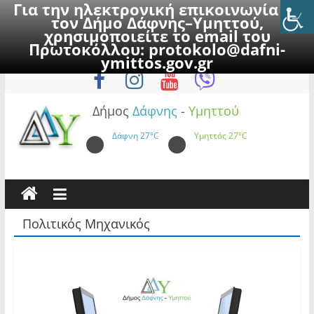
Για την ηλεκτρονική επικοινωνία με
τον Δήμο Δάφνης–Υμηττού,
χρησιμοποιείτε το email του
Πρωτοκόλλου:
protokolo@dafni-
Skip
Παρασκευή, 7 Αυγούστου 2026
ymittos.gov.gr
to
content
Δήμος
Δάφνης
-
Υμηττού
Δάφνη
27°C
Υμηττός
27°C
Πολιτικός Μηχανικός