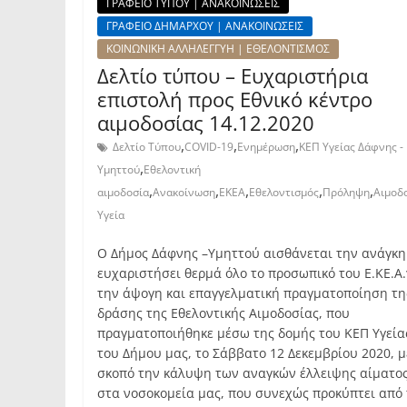
ΓΡΑΦΕΙΟ ΤΥΠΟΥ | ΑΝΑΚΟΙΝΩΣΕΙΣ
ΓΡΑΦΕΙΟ ΔΗΜΑΡΧΟΥ | ΑΝΑΚΟΙΝΩΣΕΙΣ
ΚΟΙΝΩΝΙΚΗ ΑΛΛΗΛΕΓΓΥΗ | ΕΘΕΛΟΝΤΙΣΜΟΣ
Δελτίο τύπου – Ευχαριστήρια
επιστολή προς Εθνικό κέντρο
αιμοδοσίας 14.12.2020
,
,
,
Δελτίο Τύπου
COVID-19
Ενημέρωση
ΚΕΠ Υγείας Δάφνης -
,
Υμηττού
Εθελοντική
,
,
,
,
,
αιμοδοσία
Ανακοίνωση
EKEA
Εθελοντισμός
Πρόληψη
Αιμοδ
Υγεία
Ο Δήμος Δάφνης –Υμηττού αισθάνεται την ανάγκη
ευχαριστήσει θερμά όλο το προσωπικό του Ε.ΚΕ.Α.
την άψογη και επαγγελματική πραγματοποίηση τη
δράσης της Εθελοντικής Αιμοδοσίας, που
πραγματοποιήθηκε μέσω της δομής του ΚΕΠ Υγεία
του Δήμου μας, το Σάββατο 12 Δεκεμβρίου 2020, μ
σκοπό την κάλυψη των αναγκών έλλειψης αίματο
στα νοσοκομεία μας, που συνεχώς προκύπτει από