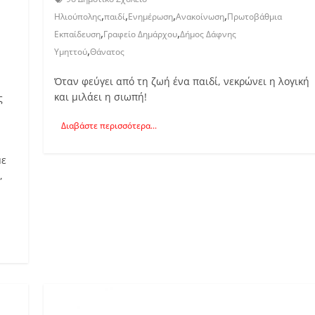
,
,
,
,
Ηλιούπολης
παιδί
Ενημέρωση
Ανακοίνωση
Πρωτοβάθμια
,
,
Εκπαίδευση
Γραφείο Δημάρχου
Δήμος Δάφνης
,
Υμηττού
Θάνατος
Όταν φεύγει από τη ζωή ένα παιδί, νεκρώνει η λογική
και μιλάει η σιωπή!
ς
Διαβάστε περισσότερα...
με
,