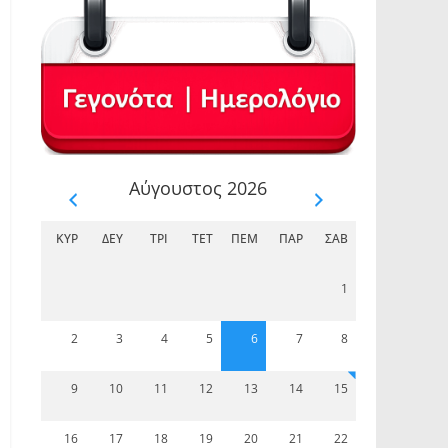
Αύγουστος 2026
ΚΥΡ
ΔΕΥ
ΤΡΊ
ΤΕΤ
ΠΈΜ
ΠΑΡ
ΣΆΒ
1
2
3
4
5
6
7
8
9
10
11
12
13
14
15
16
17
18
19
20
21
22