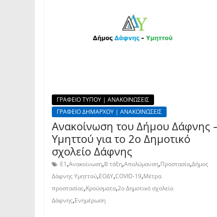
ΓΡΑΦΕΙΟ ΤΥΠΟΥ | ΑΝΑΚΟΙΝΩΣΕΙΣ
ΓΡΑΦΕΙΟ ΔΗΜΑΡΧΟΥ | ΑΝΑΚΟΙΝΩΣΕΙΣ
Ανακοίνωση του Δήμου Δάφνης 
Υμηττού για το 2ο Δημοτικό
σχολείο Δάφνης
,
,
,
,
,
Ε1
Ανακοίνωση
Β τάξη
Απολύμανση
Προστασία
Δήμος
,
,
,
Δάφνης Υμηττού
ΕΟΔΥ
COVID-19
Μέτρα
,
,
προστασίας
Κρούσματα
2o Δημοτικό σχολείο
,
Δάφνης
Ενημέρωση