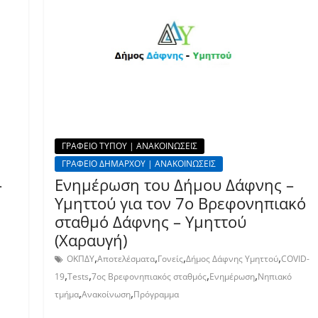
ΓΡΑΦΕΙΟ ΤΥΠΟΥ | ΑΝΑΚΟΙΝΩΣΕΙΣ
ΓΡΑΦΕΙΟ ΔΗΜΑΡΧΟΥ | ΑΝΑΚΟΙΝΩΣΕΙΣ
–
Ενημέρωση του Δήμου Δάφνης –
Υμηττού για τον 7ο Βρεφονηπιακό
σταθμό Δάφνης – Υμηττού
(Χαραυγή)
,
,
,
,
ΟΚΠΔΥ
Αποτελέσματα
Γονείς
Δήμος Δάφνης Υμηττού
COVID-
,
,
,
,
19
Tests
7ος Βρεφονηπιακός σταθμός
Ενημέρωση
Νηπιακό
,
,
τμήμα
Ανακοίνωση
Πρόγραμμα