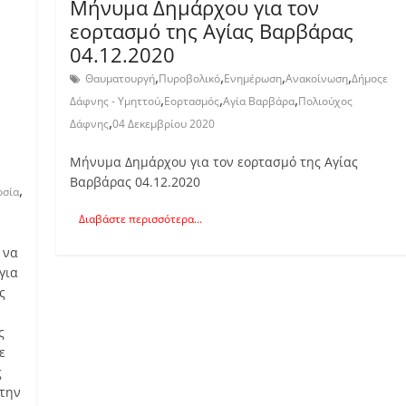
Μήνυμα Δημάρχου για τον
εορτασμό της Αγίας Βαρβάρας
04.12.2020
,
,
,
,
Θαυματουργή
Πυροβολικό
Ενημέρωση
Ανακοίνωση
Δήμοςε
,
,
,
Δάφνης - Υμηττού
Εορτασμός
Αγία Βαρβάρα
Πολιούχος
,
Δάφνης
04 Δεκεμβρίου 2020
Μήνυμα Δημάρχου για τον εορτασμό της Αγίας
Βαρβάρας 04.12.2020
,
οσία
Διαβάστε περισσότερα...
 να
για
ς
ς
ε
ς
 την