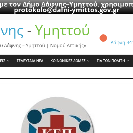
 με τον Δήμο Δάφνης–Υμηττού, χρησιμοπ
protokolo@dafni-ymittos.gov.gr
νης
-
Υμηττού
Δάφνη
34
υ Δάφνης – Υμηττού | Νομού Αττικής»
ΕΙΣ
ΤΕΛΕΥΤΑΙΑ ΝΕΑ
ΚΟΙΝΩΝΙΚΕΣ ΔΟΜΕΣ
ΓΙΑ ΤΟΝ ΠΟΛΙΤΗ