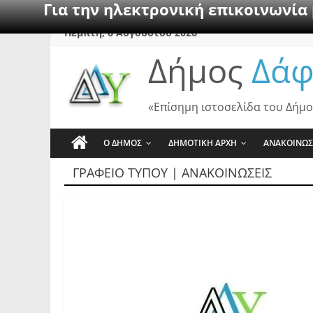
Για την ηλεκτρονική επικοινωνία
Skip
Πέμπτη, 6 Αυγούστου 2026
to
Δήμος
Δάφ
content
«Επίσημη ιστοσελίδα του Δήμο
Ο ΔΗΜΟΣ
ΔΗΜΟΤΙΚΗ ΑΡΧΗ
ΑΝΑΚΟΙΝΩΣ
ΓΡΑΦΕΙΟ ΤΥΠΟΥ | ΑΝΑΚΟΙΝΩΣΕΙΣ