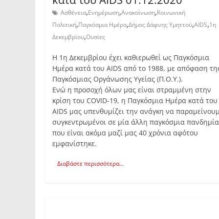
,
,
,
Ασθένεια
Ενημέρωση
Ανακοίνωση
Κοινωνική
,
,
,
,
Πολιτική
Παγκόσμια Ημέρα
Δήμος Δάφνης Υμηττού
AIDS
1η
,
Δεκεμβρίου
Ουσίες
Η 1η Δεκεμβρίου έχει καθιερωθεί ως Παγκόσμια
Ημέρα κατά του AIDS από το 1988, με απόφαση τη
Παγκόσμιας Οργάνωσης Υγείας (Π.Ο.Υ.).
Ενώ η προσοχή όλων μας είναι στραμμένη στην
κρίση του COVID-19, η Παγκόσμια Ημέρα κατά του
AIDS μας υπενθυμίζει την ανάγκη να παραμείνου
συγκεντρωμένοι σε μία άλλη παγκόσμια πανδημία
που είναι ακόμα μαζί μας 40 χρόνια αφότου
εμφανίστηκε.
Διαβάστε περισσότερα...