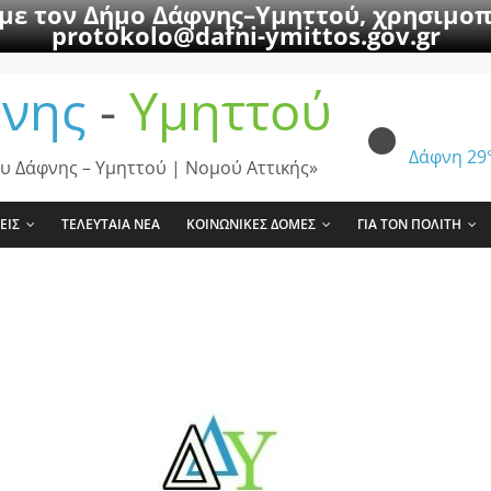
 με τον Δήμο Δάφνης–Υμηττού, χρησιμοπ
protokolo@dafni-ymittos.gov.gr
νης
-
Υμηττού
Δάφνη
29
υ Δάφνης – Υμηττού | Νομού Αττικής»
ΕΙΣ
ΤΕΛΕΥΤΑΙΑ ΝΕΑ
ΚΟΙΝΩΝΙΚΕΣ ΔΟΜΕΣ
ΓΙΑ ΤΟΝ ΠΟΛΙΤΗ