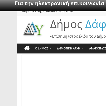
Για την ηλεκτρονική επικοινωνία
Skip
Παρασκευή, 7 Αυγούστου 2026
to
Δήμος
Δάφ
content
«Επίσημη ιστοσελίδα του Δήμο
Ο ΔΗΜΟΣ
ΔΗΜΟΤΙΚΗ ΑΡΧΗ
ΑΝΑΚΟΙΝΩΣ