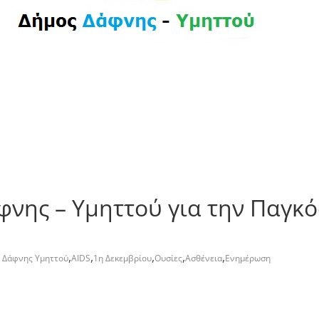
φνης – Υμηττού για την Παγκό
,
,
,
,
,
 Δάφνης Υμηττού
AIDS
1η Δεκεμβρίου
Ουσίες
Ασθένεια
Ενημέρωση