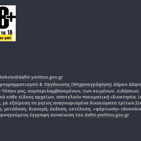
tokolo@dafni-ymittos.gov.gr
Προγραμματισμού & Οργάνωσης (Μηχανογράφηση)
Δήμου Δάφν
ύ Τόπου μας, συμπεριλαμβανομένων, των κειμένων, ειδήσεων
 κάθε είδους αρχείων, αποτελούν πνευματική ιδιοκτησία, (co
ς, με εξαίρεση τα ρητώς αναγνωρισμένα δικαιώματα τρίτων.
Συ
, μετάδοση, διανομή, έκδοση, εκτέλεση, «φόρτωση» (downlo
 προηγούμενη έγγραφη συναίνεση του
dafni-ymittos.gov.gr