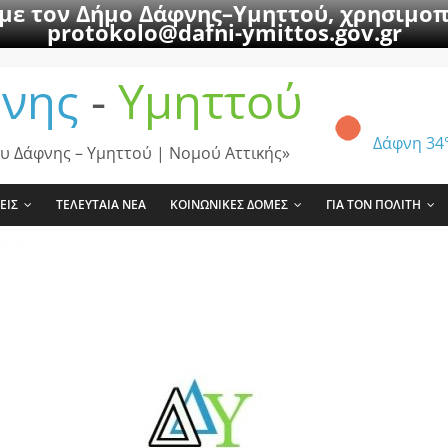
 με τον Δήμο Δάφνης–Υμηττού, χρησιμοπ
protokolo@dafni-ymittos.gov.gr
νης
-
Υμηττού
Δάφνη
34
υ Δάφνης – Υμηττού | Νομού Αττικής»
ΕΙΣ
ΤΕΛΕΥΤΑΙΑ ΝΕΑ
ΚΟΙΝΩΝΙΚΕΣ ΔΟΜΕΣ
ΓΙΑ ΤΟΝ ΠΟΛΙΤΗ