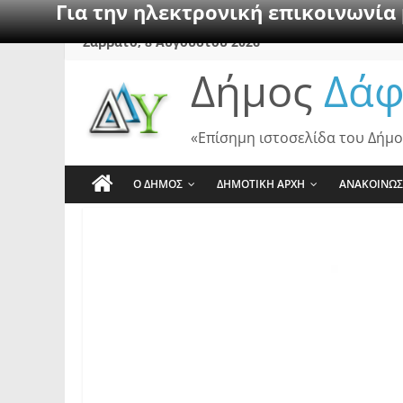
Για την ηλεκτρονική επικοινωνία
Skip
Σάββατο, 8 Αυγούστου 2026
to
Δήμος
Δάφ
content
«Επίσημη ιστοσελίδα του Δήμο
Ο ΔΗΜΟΣ
ΔΗΜΟΤΙΚΗ ΑΡΧΗ
ΑΝΑΚΟΙΝΩΣ