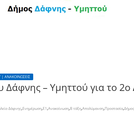
 | ΑΝΑΚΟΙΝΩΣΕΙΣ
 Δάφνης – Υμηττού για το 2ο 
,
,
,
,
,
,
,
ολείο Δάφνης
Ενημέρωση
Ε1
Ανακοίνωση
Β τάξη
Απολύμανση
Προστασία
Δήμος