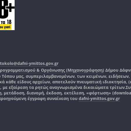
tokolo@dafni-ymittos.gov.gr
Προγραμματισμού & Οργάνωσης (Μηχανογράφηση)
Δήμου Δάφν
ύ Τόπου μας, συμπεριλαμβανομένων, των κειμένων, ειδήσεων
 κάθε είδους αρχείων, αποτελούν πνευματική ιδιοκτησία, (co
ς, με εξαίρεση τα ρητώς αναγνωρισμένα δικαιώματα τρίτων.
Συ
, μετάδοση, διανομή, έκδοση, εκτέλεση, «φόρτωση» (downlo
 προηγούμενη έγγραφη συναίνεση του
dafni-ymittos.gov.gr