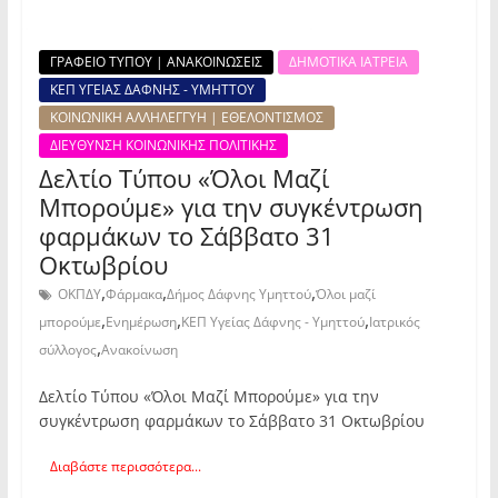
ΓΡΑΦΕΙΟ ΤΥΠΟΥ | ΑΝΑΚΟΙΝΩΣΕΙΣ
ΔΗΜΟΤΙΚΑ ΙΑΤΡΕΙΑ
ΚΕΠ ΥΓΕΙΑΣ ΔΑΦΝΗΣ - ΥΜΗΤΤΟΥ
ΚΟΙΝΩΝΙΚΗ ΑΛΛΗΛΕΓΓΥΗ | ΕΘΕΛΟΝΤΙΣΜΟΣ
ΔΙΕΥΘΥΝΣΗ ΚΟΙΝΩΝΙΚΗΣ ΠΟΛΙΤΙΚΗΣ
Δελτίο Τύπου «Όλοι Μαζί
Μπορούμε» για την συγκέντρωση
φαρμάκων το Σάββατο 31
Οκτωβρίου
,
,
,
ΟΚΠΔΥ
Φάρμακα
Δήμος Δάφνης Υμηττού
Όλοι μαζί
,
,
,
μπορούμε
Ενημέρωση
ΚΕΠ Υγείας Δάφνης - Υμηττού
Ιατρικός
,
σύλλογος
Ανακοίνωση
Δελτίο Τύπου «Όλοι Μαζί Μπορούμε» για την
συγκέντρωση φαρμάκων το Σάββατο 31 Οκτωβρίου
Διαβάστε περισσότερα...