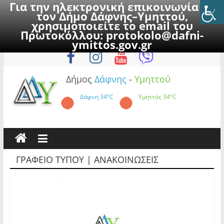
Για την ηλεκτρονική επικοινωνία με
τον Δήμο Δάφνης–Υμηττού,
χρησιμοποιείτε το email του
Πρωτοκόλλου:
protokolo@dafni-
Skip
Πέμπτη, 6 Αυγούστου 2026
ymittos.gov.gr
to
content
Δήμος
Δάφνης
-
Υμηττού
Δάφνη
34°C
Υμηττός
34°C
ΓΡΑΦΕΙΟ ΤΥΠΟΥ | ΑΝΑΚΟΙΝΩΣΕΙΣ