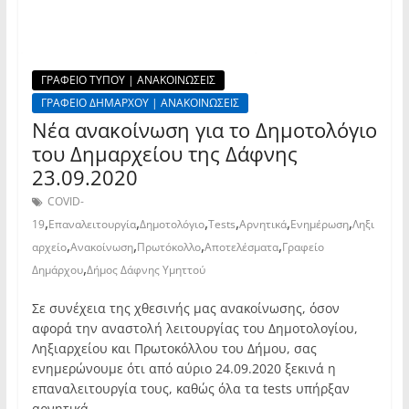
ΓΡΑΦΕΙΟ ΤΥΠΟΥ | ΑΝΑΚΟΙΝΩΣΕΙΣ
ΓΡΑΦΕΙΟ ΔΗΜΑΡΧΟΥ | ΑΝΑΚΟΙΝΩΣΕΙΣ
Νέα ανακοίνωση για το Δημοτολόγιο
του Δημαρχείου της Δάφνης
23.09.2020
COVID-
,
,
,
,
,
,
19
Επαναλειτουργία
Δημοτολόγιο
Tests
Αρνητικά
Ενημέρωση
Ληξι
,
,
,
,
αρχείο
Ανακοίνωση
Πρωτόκολλο
Αποτελέσματα
Γραφείο
,
Δημάρχου
Δήμος Δάφνης Υμηττού
Σε συνέχεια της χθεσινής μας ανακοίνωσης, όσον
αφορά την αναστολή λειτουργίας του Δημοτολογίου,
Ληξιαρχείου και Πρωτοκόλλου του Δήμου, σας
ενημερώνουμε ότι από αύριο 24.09.2020 ξεκινά η
επαναλειτουργία τους, καθώς όλα τα tests υπήρξαν
αρνητικά.