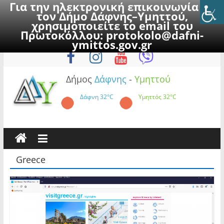
Για την ηλεκτρονική επικοινωνία με
τον Δήμο Δάφνης–Υμηττού,
χρησιμοποιείτε το email του
Πρωτοκόλλου:
protokolo@dafni-
Skip
Κυριακή, 9 Αυγούστου 2026
ymittos.gov.gr
to
content
Δήμος
Δάφνης
-
Υμηττού
Δάφνη
32°C
Υμηττός
32°C
Greece