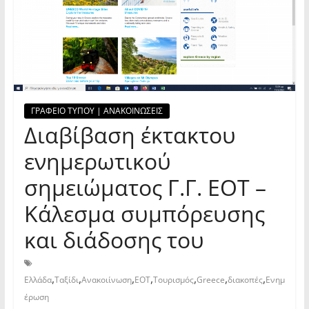
ΓΡΑΦΕΙΟ ΤΥΠΟΥ | ΑΝΑΚΟΙΝΩΣΕΙΣ
Διαβίβαση έκτακτου
ενημερωτικού
σημειώματος Γ.Γ. ΕΟΤ –
Κάλεσμα συμπόρευσης
και διάδοσης του
,
,
,
,
,
,
,
Ελλάδα
Ταξίδι
Ανακοιίνωση
ΕΟΤ
Τουρισμός
Greece
διακοπές
Ενημ
έρωση