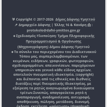
🔰 Copyright © 2017-2026
Δήμος Δάφνης-Υμηττού
📌 Δημαρχείο Δάφνης | Έλλης 16 & Κανάρη 📩 :
protokolo@dafni-ymittos.gov.gr
🔹Σχεδιασμός-Υλοποίηση:
Τμήμα Πληροφορικής
Προγραμματισμού & Οργάνωσης
(Μηχανογράφηση)
Δήμου Δάφνης-Υμηττού
🔸Το σύνολο του περιεχομένου του Διαδικτυακού
Τόπου μας, συμπεριλαμβανομένων, των
κειμένων, ειδήσεων, γραφικών, φωτογραφιών,
σχεδιαγραμμάτων, απεικονίσεων, παρεχόμενων
υπηρεσιών και γενικά κάθε είδους αρχείων,
αποτελούν πνευματική ιδιοκτησία, (copyright)
και διέπονται από τις εθνικές και διεθνείς
διατάξεις περί Πνευματικής Ιδιοκτησίας, με
εξαίρεση τα ρητώς αναγνωρισμένα δικαιώματα
τρίτων.
Συνεπώς, απαγορεύεται ρητά η
αναπαραγωγή, αναδημοσίευση, αντιγραφή,
αποθήκευση, πώληση, μετάδοση, διανομή,
έκδοση, εκτέλεση, «φόρτωση» (download),