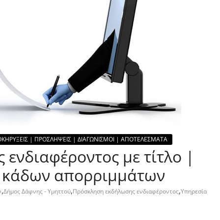
ΚΗΡΥΞΕΙΣ | ΠΡΟΣΛΗΨΕΙΣ | ΔΙΑΓΩΝΙΣΜΟΙ | ΑΠΟΤΕΛΕΣΜΑΤΑ
ενδιαφέροντος με τίτλο |
 κάδων απορριμμάτων
,
,
,
ν
Δήμος Δάφνης - Υμηττού
Πρόσκληση εκδήλωσης ενδιαφέροντος
Υπηρεσία