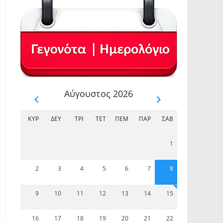
Αύγουστος 2026
ΚΥΡ
ΔΕΥ
ΤΡΊ
ΤΕΤ
ΠΈΜ
ΠΑΡ
ΣΆΒ
1
2
3
4
5
6
7
8
9
10
11
12
13
14
15
16
17
18
19
20
21
22