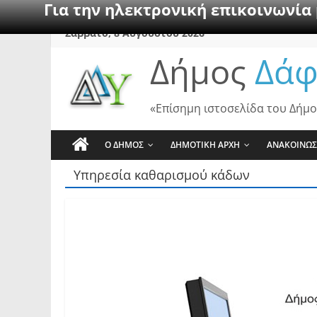
Για την ηλεκτρονική επικοινωνία
Skip
Σάββατο, 8 Αυγούστου 2026
to
Δήμος
Δάφ
content
«Επίσημη ιστοσελίδα του Δήμο
Ο ΔΗΜΟΣ
ΔΗΜΟΤΙΚΗ ΑΡΧΗ
ΑΝΑΚΟΙΝΩΣ
Υπηρεσία καθαρισμού κάδων