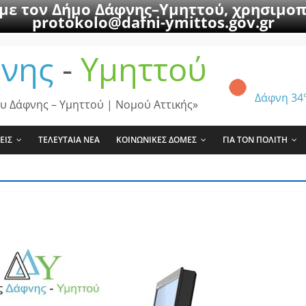
 με τον Δήμο Δάφνης–Υμηττού, χρησιμοπ
protokolo@dafni-ymittos.gov.gr
νης
-
Υμηττού
Δάφνη
34
υ Δάφνης – Υμηττού | Νομού Αττικής»
ΕΙΣ
ΤΕΛΕΥΤΑΙΑ ΝΕΑ
ΚΟΙΝΩΝΙΚΕΣ ΔΟΜΕΣ
ΓΙΑ ΤΟΝ ΠΟΛΙΤΗ