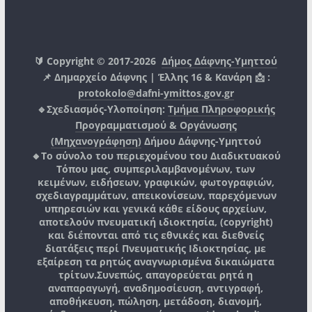
🔰 Copyright © 2017-2026
Δήμος Δάφνης-Υμηττού
📌 Δημαρχείο Δάφνης | Έλλης 16 & Κανάρη 📩 :
protokolo@dafni-ymittos.gov.gr
🔹Σχεδιασμός-Υλοποίηση:
Τμήμα Πληροφορικής
Προγραμματισμού & Οργάνωσης
(Μηχανογράφηση)
Δήμου Δάφνης-Υμηττού
🔸Το σύνολο του περιεχομένου του Διαδικτυακού
Τόπου μας, συμπεριλαμβανομένων, των
κειμένων, ειδήσεων, γραφικών, φωτογραφιών,
σχεδιαγραμμάτων, απεικονίσεων, παρεχόμενων
υπηρεσιών και γενικά κάθε είδους αρχείων,
αποτελούν πνευματική ιδιοκτησία, (copyright)
και διέπονται από τις εθνικές και διεθνείς
διατάξεις περί Πνευματικής Ιδιοκτησίας, με
εξαίρεση τα ρητώς αναγνωρισμένα δικαιώματα
τρίτων.
Συνεπώς, απαγορεύεται ρητά η
αναπαραγωγή, αναδημοσίευση, αντιγραφή,
αποθήκευση, πώληση, μετάδοση, διανομή,