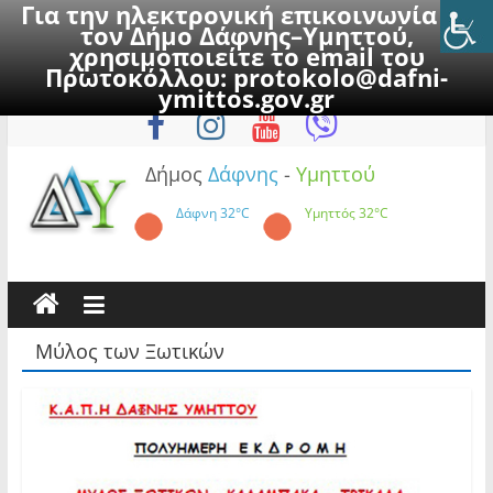
Για την ηλεκτρονική επικοινωνία με
τον Δήμο Δάφνης–Υμηττού,
χρησιμοποιείτε το email του
Πρωτοκόλλου:
protokolo@dafni-
Skip
Κυριακή, 9 Αυγούστου 2026
ymittos.gov.gr
to
content
Δήμος
Δάφνης
-
Υμηττού
Δάφνη
32°C
Υμηττός
32°C
Μύλος των Ξωτικών