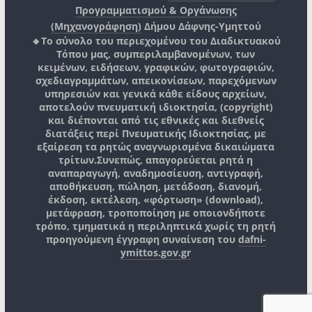
Προγραμματισμού & Οργάνωσης
(Μηχανογράφηση)
Δήμου Δάφνης-Υμηττού
🔸Το σύνολο του περιεχομένου του Διαδικτυακού
Τόπου μας, συμπεριλαμβανομένων, των
κειμένων, ειδήσεων, γραφικών, φωτογραφιών,
σχεδιαγραμμάτων, απεικονίσεων, παρεχόμενων
υπηρεσιών και γενικά κάθε είδους αρχείων,
αποτελούν πνευματική ιδιοκτησία, (copyright)
και διέπονται από τις εθνικές και διεθνείς
διατάξεις περί Πνευματικής Ιδιοκτησίας, με
εξαίρεση τα ρητώς αναγνωρισμένα δικαιώματα
τρίτων.
Συνεπώς, απαγορεύεται ρητά η
αναπαραγωγή, αναδημοσίευση, αντιγραφή,
αποθήκευση, πώληση, μετάδοση, διανομή,
έκδοση, εκτέλεση, «φόρτωση» (download),
μετάφραση, τροποποίηση με οποιονδήποτε
τρόπο, τμηματικά η περιληπτικά χωρίς τη ρητή
προηγούμενη έγγραφη συναίνεση του
dafni-
ymittos.gov.gr