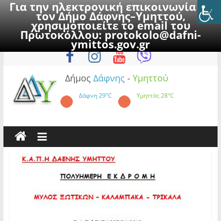
Για την ηλεκτρονική επικοινωνία με
τον Δήμο Δάφνης–Υμηττού,
χρησιμοποιείτε το email του
Πρωτοκόλλου:
protokolo@dafni-
Skip
Δευτέρα, 10 Αυγούστου 2026
ymittos.gov.gr
to
content
Δήμος
Δάφνης
-
Υμηττού
Δάφνη
29°C
Υμηττός
28°C