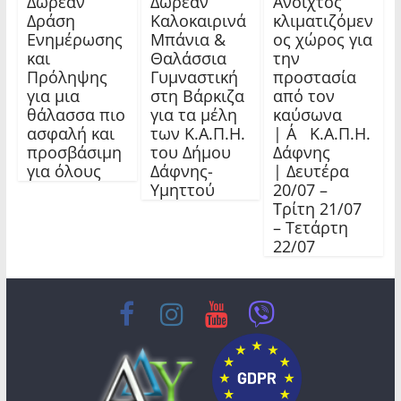
Δωρεάν
Δωρεάν
Ανοιχτός
Δράση
Καλοκαιρινά
κλιματιζόμεν
Ενημέρωσης
Μπάνια &
ος χώρος για
και
Θαλάσσια
την
Πρόληψης
Γυμναστική
προστασία
για μια
στη Βάρκιζα
από τον
θάλασσα πιο
για τα μέλη
καύσωνα
ασφαλή και
των Κ.Α.Π.Η.
| Α΄ Κ.Α.Π.Η.
προσβάσιμη
του Δήμου
Δάφνης
για όλους
Δάφνης-
| Δευτέρα
Υμηττού
20/07 –
Τρίτη 21/07
– Τετάρτη
22/07