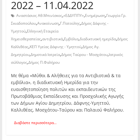
2022 – 11.04.2022
,
,
,
Αναστάσιος Αθ.Μπινίσκος
«ΕΔΔΥΠΠΥ»
Ενημέρωση
Γεωργία Γρ.
,
,
,
Σκιαδοπούλου
Ανακοίνωση
Γ.Πατούλης
Δήμος Δάφνης -
,
Υμηττού
Ελληνική Εταιρεία
,
,
,
,
Χημειοθεραπείας
αντιβιοτικά
Εμβόλια
διαδικτυακή ημερίδα
Δήμος
,
,
Καλλιθέας
ΚΕΠ Υγείας Δάφνης - Υμηττού
Δήμος Αγ.
,
,
,
Δημητρίου
Δημοτικά Ιατρεία
Δήμος Ταύρου - Μοσχάτου
Ιατρικός
,
σύλλογος
Δήμος Π.Φαλήρου
Με θέμα «Μύθοι & Αλήθειες για τα Αντιβιοτικά & τα
εμβόλια», η διαδικτυακή Ημερίδα για την
ευαισθητοποίηση πολιτών και εκπαιδευτικών της
Πρωτοβάθμιας Εκπαίδευσης και Προσχολικής Αγωγής
των Δήμων Αγίου Δημητρίου, Δάφνης-Υμηττού,
Καλλιθέας, Μοσχάτου-Ταύρου και Παλαιού Φαλήρου.
Διαβάστε περισσότερα...