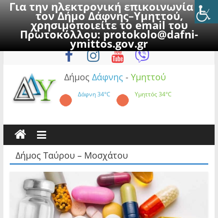
Για την ηλεκτρονική επικοινωνία με
τον Δήμο Δάφνης–Υμηττού,
χρησιμοποιείτε το email του
Πρωτοκόλλου:
protokolo@dafni-
Skip
Πέμπτη, 6 Αυγούστου 2026
ymittos.gov.gr
to
content
Δήμος
Δάφνης
-
Υμηττού
Δάφνη
34°C
Υμηττός
34°C
Δήμος Ταύρου – Μοσχάτου