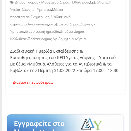
,
,
,
Δήμος Ταύρου - Μοσχάτου
Δήμος Π.Φαλήρου
Εμβόλια
ΚΕΠ
,
Υγείας Δάφνης - Υμηττού
Μέτρα
,
,
προστασίας
Ενημέρωση
Διαδικτυακό
,
,
,
σεμινάριο
Ανακοίνωση
αντιβιοτικά
Δήμος Δάφνης -
,
,
,
Υμηττού
διαδικτυακή ημερίδα
Δημότες
Δήμος
,
,
,
Καλλιθέας
Πολίτες
Δήμος Αγ. Δημητρίου
Υγεία
Διαδικτυακή Ημερίδα Εκπαίδευσης &
Ευαισθητοποίησης του ΚΕΠ Υγείας Δάφνης – Υμηττού
με θέμα «Μύθοι & Αλήθειες για τα Αντιβιοτικά & τα
Εμβόλια» την Πέμπτη 31.03.2022 και ώρα 17:00 – 18:30
Διαβάστε περισσότερα...