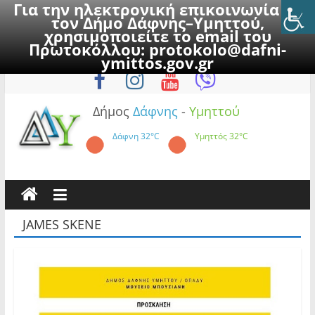
Για την ηλεκτρονική επικοινωνία με
τον Δήμο Δάφνης–Υμηττού,
χρησιμοποιείτε το email του
Πρωτοκόλλου:
protokolo@dafni-
Skip
Πέμπτη, 6 Αυγούστου 2026
ymittos.gov.gr
to
content
Δήμος
Δάφνης
-
Υμηττού
Δάφνη
32°C
Υμηττός
32°C
JAMES SKENE