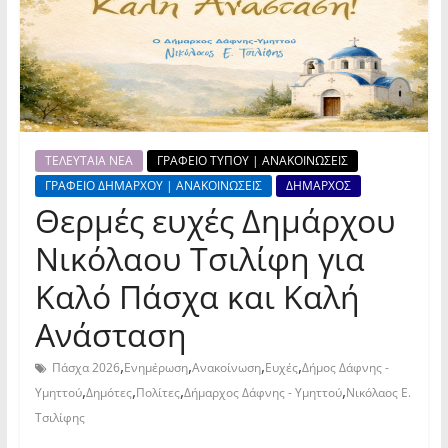
ΤΕΛΕΥΤΑΙΑ ΝΕΑ
ΓΡΑΦΕΙΟ ΤΥΠΟΥ | ΑΝΑΚΟΙΝΩΣΕΙΣ
ΓΡΑΦΕΙΟ ΔΗΜΑΡΧΟΥ | ΑΝΑΚΟΙΝΩΣΕΙΣ
ΔΗΜΑΡΧΟΣ
Θερμές ευχές Δημάρχου
Νικόλαου Τσιλίφη για
Καλό Πάσχα και Καλή
Ανάσταση
,
,
,
,
Πάσχα 2026
Ενημέρωση
Ανακοίνωση
Ευχές
Δήμος Δάφνης -
,
,
,
,
Υμηττού
Δημότες
Πολίτες
Δήμαρχος Δάφνης - Υμηττού
Νικόλαος Ε.
Τσιλίφης