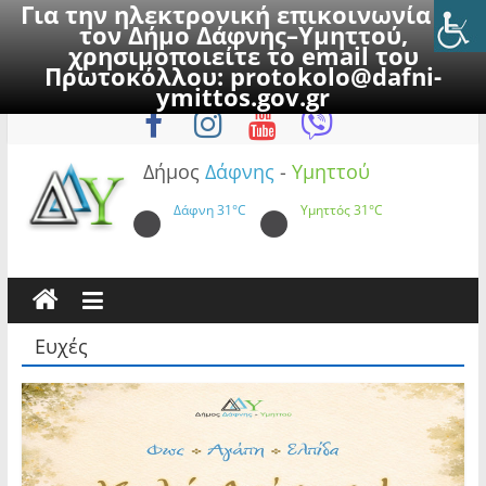
Για την ηλεκτρονική επικοινωνία με
τον Δήμο Δάφνης–Υμηττού,
χρησιμοποιείτε το email του
Πρωτοκόλλου:
protokolo@dafni-
Skip
Σάββατο, 8 Αυγούστου 2026
ymittos.gov.gr
to
content
Δήμος
Δάφνης
-
Υμηττού
Δάφνη
31°C
Υμηττός
31°C
Ευχές