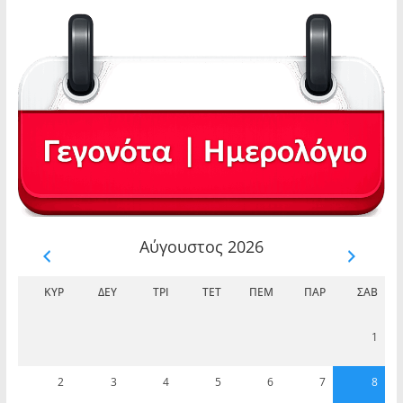
Αύγουστος 2026
ΚΥΡ
ΔΕΥ
ΤΡΊ
ΤΕΤ
ΠΈΜ
ΠΑΡ
ΣΆΒ
1
2
3
4
5
6
7
8