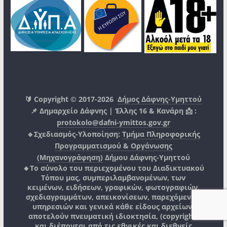
🔰 Copyright © 2017-2026
Δήμος Δάφνης-Υμηττού
📌 Δημαρχείο Δάφνης | Έλλης 16 & Κανάρη 📩 :
protokolo@dafni-ymittos.gov.gr
🔹Σχεδιασμός-Υλοποίηση:
Τμήμα Πληροφορικής
Προγραμματισμού & Οργάνωσης
(Μηχανογράφηση)
Δήμου Δάφνης-Υμηττού
🔸Το σύνολο του περιεχομένου του Διαδικτυακού
Τόπου μας, συμπεριλαμβανομένων, των
κειμένων, ειδήσεων, γραφικών, φωτογραφιών,
σχεδιαγραμμάτων, απεικονίσεων, παρεχόμενων
υπηρεσιών και γενικά κάθε είδους αρχείων,
αποτελούν πνευματική ιδιοκτησία, (copyright)
και διέπονται από τις εθνικές και διεθνείς