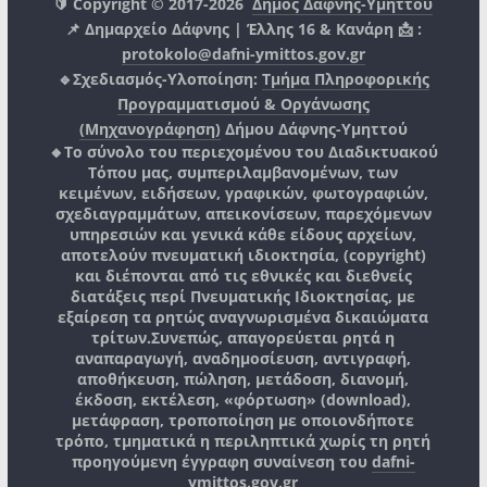
🔰 Copyright © 2017-2026
Δήμος Δάφνης-Υμηττού
📌 Δημαρχείο Δάφνης | Έλλης 16 & Κανάρη 📩 :
protokolo@dafni-ymittos.gov.gr
🔹Σχεδιασμός-Υλοποίηση:
Τμήμα Πληροφορικής
Προγραμματισμού & Οργάνωσης
(Μηχανογράφηση)
Δήμου Δάφνης-Υμηττού
🔸Το σύνολο του περιεχομένου του Διαδικτυακού
Τόπου μας, συμπεριλαμβανομένων, των
κειμένων, ειδήσεων, γραφικών, φωτογραφιών,
σχεδιαγραμμάτων, απεικονίσεων, παρεχόμενων
υπηρεσιών και γενικά κάθε είδους αρχείων,
αποτελούν πνευματική ιδιοκτησία, (copyright)
και διέπονται από τις εθνικές και διεθνείς
διατάξεις περί Πνευματικής Ιδιοκτησίας, με
εξαίρεση τα ρητώς αναγνωρισμένα δικαιώματα
τρίτων.
Συνεπώς, απαγορεύεται ρητά η
αναπαραγωγή, αναδημοσίευση, αντιγραφή,
αποθήκευση, πώληση, μετάδοση, διανομή,
έκδοση, εκτέλεση, «φόρτωση» (download),
μετάφραση, τροποποίηση με οποιονδήποτε
τρόπο, τμηματικά η περιληπτικά χωρίς τη ρητή
προηγούμενη έγγραφη συναίνεση του
dafni-
ymittos.gov.gr