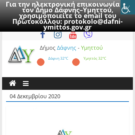
Για την ηλεκτρονική επικοινωνία με
τον Δήμο Δάφνης–Υμηττού,
χρησιμοποιείτε το email του
Πρωτοκόλλου:
protokolo@dafni-
Skip
Δευτέρα, 10 Αυγούστου 2026
ymittos.gov.gr
to
content
Δήμος
Δάφνης
-
Υμηττού
Δάφνη
32°C
Υμηττός
32°C
04 Δεκεμβρίου 2020