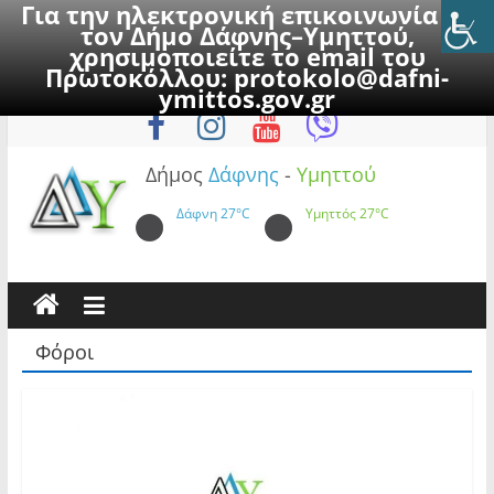
Για την ηλεκτρονική επικοινωνία με
τον Δήμο Δάφνης–Υμηττού,
χρησιμοποιείτε το email του
Πρωτοκόλλου:
protokolo@dafni-
Skip
Παρασκευή, 7 Αυγούστου 2026
ymittos.gov.gr
to
content
Δήμος
Δάφνης
-
Υμηττού
Δάφνη
27°C
Υμηττός
27°C
Φόροι