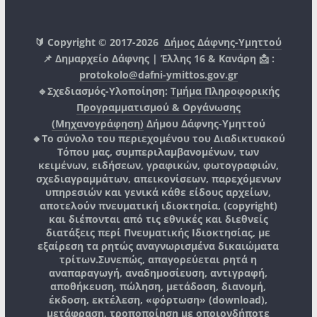
🔰 Copyright © 2017-2026
Δήμος Δάφνης-Υμηττού
📌 Δημαρχείο Δάφνης | Έλλης 16 & Κανάρη 📩 :
protokolo@dafni-ymittos.gov.gr
🔹Σχεδιασμός-Υλοποίηση:
Τμήμα Πληροφορικής
Προγραμματισμού & Οργάνωσης
(Μηχανογράφηση)
Δήμου Δάφνης-Υμηττού
🔸Το σύνολο του περιεχομένου του Διαδικτυακού
Τόπου μας, συμπεριλαμβανομένων, των
κειμένων, ειδήσεων, γραφικών, φωτογραφιών,
σχεδιαγραμμάτων, απεικονίσεων, παρεχόμενων
υπηρεσιών και γενικά κάθε είδους αρχείων,
αποτελούν πνευματική ιδιοκτησία, (copyright)
και διέπονται από τις εθνικές και διεθνείς
διατάξεις περί Πνευματικής Ιδιοκτησίας, με
εξαίρεση τα ρητώς αναγνωρισμένα δικαιώματα
τρίτων.
Συνεπώς, απαγορεύεται ρητά η
αναπαραγωγή, αναδημοσίευση, αντιγραφή,
αποθήκευση, πώληση, μετάδοση, διανομή,
έκδοση, εκτέλεση, «φόρτωση» (download),
μετάφραση, τροποποίηση με οποιονδήποτε