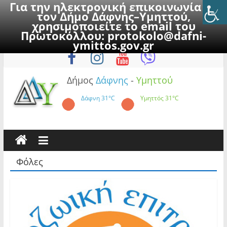
Για την ηλεκτρονική επικοινωνία με
τον Δήμο Δάφνης–Υμηττού,
χρησιμοποιείτε το email του
Πρωτοκόλλου:
protokolo@dafni-
Skip
Κυριακή, 9 Αυγούστου 2026
ymittos.gov.gr
to
content
Δήμος
Δάφνης
-
Υμηττού
Δάφνη
31°C
Υμηττός
31°C
Φόλες