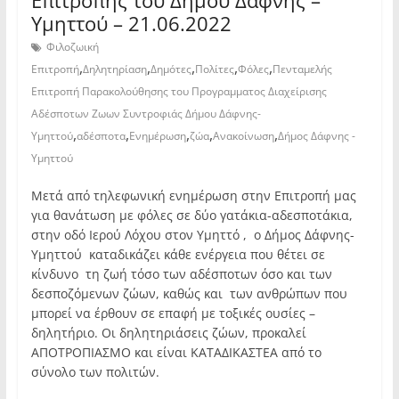
Επιτροπής του Δήμου Δάφνης –
Υμηττού – 21.06.2022
Φιλοζωική
,
,
,
,
,
Επιτροπή
Δηλητηρίαση
Δημότες
Πολίτες
Φόλες
Πενταμελής
Επιτροπή Παρακολούθησης του Προγραμματος Διαχείρισης
Αδέσποτων Ζωων Συντροφιάς Δήμου Δάφνης-
,
,
,
,
,
Υμηττού
αδέσποτα
Ενημέρωση
ζώα
Ανακοίνωση
Δήμος Δάφνης -
Υμηττού
Μετά από τηλεφωνική ενημέρωση στην Επιτροπή μας
για θανάτωση με φόλες σε δύο γατάκια-αδεσποτάκια,
στην οδό Ιερού Λόχου στον Υμηττό , ο Δήμος Δάφνης-
Υμηττού καταδικάζει κάθε ενέργεια που θέτει σε
κίνδυνο τη ζωή τόσο των αδέσποτων όσο και των
δεσποζόμενων ζώων, καθώς και των ανθρώπων που
μπορεί να έρθουν σε επαφή με τοξικές ουσίες –
δηλητήριο. Οι δηλητηριάσεις ζώων, προκαλεί
ΑΠΟΤΡΟΠΙΑΣΜΟ και είναι ΚΑΤΑΔΙΚΑΣΤΕΑ από το
σύνολο των πολιτών.