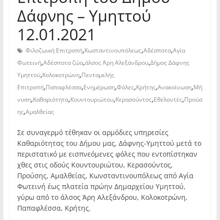
Δάφνης – Υμηττού
12.01.2021
,
,
,
Φιλοζωική Επιτροπή
Κωσταντινουπόλεως
Αδέσποτα
Αγία
,
,
,
Φωτεινή
Αδέσποτα ζώα
άλσος Άρη Αλεξάνδρου
Δήμος Δάφνης
,
,
Υμηττού
Κολοκοτρώνη
Πενταμελής
,
,
,
,
,
,
Επιτροπή
Παπαφλέσσα
Ενημέρωση
Φόλες
Κρήτης
Ανακοίνωση
Μή
,
,
,
,
,
νυση
Καθαριότητα
Κουντουριώτου
Κερασούντος
Εθελοντές
Προύσ
,
ης
Αμαλθείας
Σε συναγερμό τέθηκαν οι αρμόδιες υπηρεσίες
Καθαριότητας του Δήμου μας, Δάφνης-Υμηττού μετά το
περιστατικό με εισπνεόμενες φόλες που εντοπίστηκαν
χθες στις οδούς Κουντουριώτου, Κερασούντος,
Προύσης, Αμαλθείας, Κωνσταντινουπόλεως από Αγία
Φωτεινή έως πλατεία πρώην Δημαρχείου Υμηττού,
γύρω από το άλσος Άρη Αλεξάνδρου, Κολοκοτρώνη,
Παπαφλέσσα, Κρήτης.