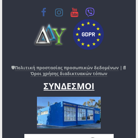
🛡️
Πολιτική προστασίας προσωπικών δεδομένων
|📄
Όροι χρήσης διαδικτυακών τόπων
ΣΥΝΔΕΣΜΟΙ