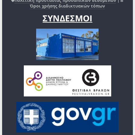
🛡️
Πολιτική προστασίας προσωπικών δεδομένων
|📄
Όροι χρήσης διαδικτυακών τόπων
ΣΥΝΔΕΣΜΟΙ