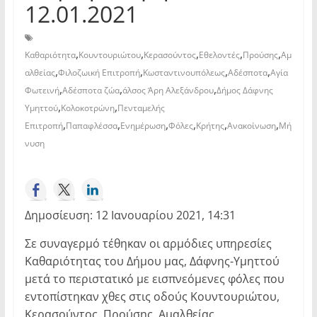
12.01.2021
,
,
,
,
,
Καθαριότητα
Κουντουριώτου
Κερασούντος
Εθελοντές
Προύσης
Αμ
,
,
,
,
αλθείας
Φιλοζωική Επιτροπή
Κωσταντινουπόλεως
Αδέσποτα
Αγία
,
,
,
Φωτεινή
Αδέσποτα ζώα
άλσος Άρη Αλεξάνδρου
Δήμος Δάφνης
,
,
Υμηττού
Κολοκοτρώνη
Πενταμελής
,
,
,
,
,
,
Επιτροπή
Παπαφλέσσα
Ενημέρωση
Φόλες
Κρήτης
Ανακοίνωση
Μή
νυση
Δημοσίευση: 12 Ιανουαρίου 2021, 14:31
Σε συναγερμό τέθηκαν οι αρμόδιες υπηρεσίες
Καθαριότητας του Δήμου μας, Δάφνης-Υμηττού
μετά το περιστατικό με εισπνεόμενες φόλες που
εντοπίστηκαν χθες στις οδούς Κουντουριώτου,
Κερασούντος, Προύσης, Αμαλθείας,