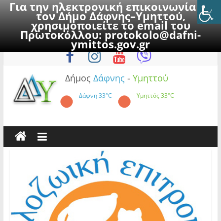
Για την ηλεκτρονική επικοινωνία με
τον Δήμο Δάφνης–Υμηττού,
χρησιμοποιείτε το email του
Πρωτοκόλλου:
protokolo@dafni-
Skip
Πέμπτη, 6 Αυγούστου 2026
ymittos.gov.gr
to
content
Δήμος
Δάφνης
-
Υμηττού
Δάφνη
33°C
Υμηττός
33°C