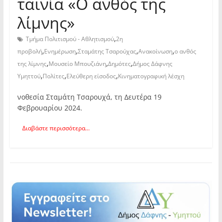
ταινία «Ο ανθός της
λίμνης»
,
Τμήμα Πολιτισμού - Αθλητισμού
2η
,
,
,
,
προβολή
Ενημέρωση
Σταμάτης Τσαρούχας
Ανακοίνωση
ο ανθός
,
,
,
της λίμνης
Μουσείο Μπουζιάνη
Δημότες
Δήμος Δάφνης
,
,
,
Υμηττού
Πολίτες
Ελεύθερη είσοδος
Κινηματογραφική λέσχη
νοθεσία Σταμάτη Τσαρουχά, τη Δευτέρα 19
Φεβρουαρίου 2024.
Διαβάστε περισσότερα...