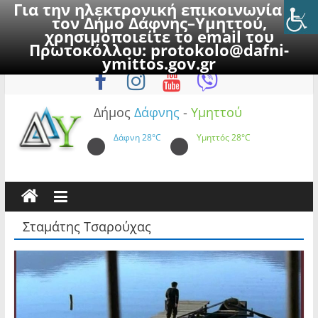
Για την ηλεκτρονική επικοινωνία με
τον Δήμο Δάφνης–Υμηττού,
χρησιμοποιείτε το email του
Πρωτοκόλλου:
protokolo@dafni-
Skip
Πέμπτη, 6 Αυγούστου 2026
ymittos.gov.gr
to
content
Δήμος
Δάφνης
-
Υμηττού
Δάφνη
28°C
Υμηττός
28°C
Σταμάτης Τσαρούχας