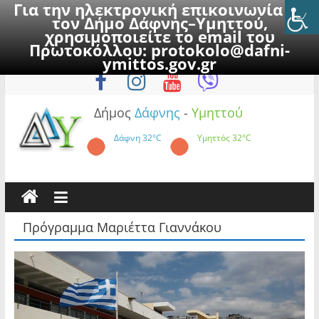
Για την ηλεκτρονική επικοινωνία με
τον Δήμο Δάφνης–Υμηττού,
χρησιμοποιείτε το email του
Πρωτοκόλλου:
protokolo@dafni-
Skip
Πέμπτη, 6 Αυγούστου 2026
ymittos.gov.gr
to
content
Δήμος
Δάφνης
-
Υμηττού
Δάφνη
32°C
Υμηττός
32°C
Πρόγραμμα Μαριέττα Γιαννάκου