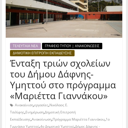
ΤΕΛΕΥΤΑΙΑ ΝΕΑ
ΓΡΑΦΕΙΟ ΤΥΠΟΥ | ΑΝΑΚΟΙΝΩΣΕΙΣ
ΔΗΜΟΤΙΚΗ ΕΠΙΤΡΟΠΗ ΕΚΠΑΙΔΕΥΣΗΣ
Ένταξη τριών σχολείων
του Δήμου Δάφνης-
Υμηττού στο πρόγραμμα
«Μαριέττα Γιαννάκου»
,
,
Ανακαίνιση
εργασίες
Νικόλαος Ε.
,
,
Τσιλίφης
Ενημέρωση
Δημοτική Επιτροπή
,
,
,
Εκπαίδευσης
Ανακοίνωση
Πρόγραμμα Μαριέττα Γιαννάκου
1ο
,
,
Γυμνάσιο Υμηττού
4ο Δημοτικό Υμηττού
Δήμος Δάφνης -