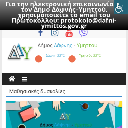
Για την ηλεκτρονική επικοινωνία με
τον Δήμο Δάφνης–Υμηττού,
χρησιμοποιείτε το email του
Πρωτοκόλλου:
protokolo@dafni-
Skip
Δευτέρα, 10 Αυγούστου 2026
ymittos.gov.gr
to
content
Δήμος
Δάφνης
-
Υμηττού
Δάφνη
33°C
Υμηττός
33°C
Μαθησιακές δυσκολίες