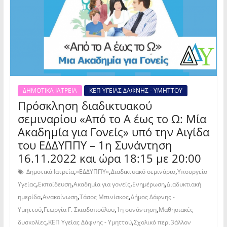
ΔΗΜΟΤΙΚΑ ΙΑΤΡΕΙΑ
ΚΕΠ ΥΓΕΙΑΣ ΔΑΦΝΗΣ - ΥΜΗΤΤΟΥ
Πρόσκληση διαδικτυακού
σεμιναρίου «Από το Α έως το Ω: Μία
Ακαδημία για Γονείς» υπό την Αιγίδα
του ΕΔΔΥΠΠΥ – 1η Συνάντηση
16.11.2022 και ώρα 18:15 με 20:00
,
,
,
Δημοτικά Ιατρεία
«ΕΔΔΥΠΠΥ»
Διαδικτυακό σεμινάριο
Υπουργείο
,
,
,
,
Υγείας
Εκπαίδευση
Ακαδημία για γονείς
Ενημέρωση
Διαδυκτιακή
,
,
,
ημερίδα
Ανακοίνωση
Τάσος Μπινίσκος
Δήμος Δάφνης -
,
,
,
Υμηττού
Γεωργία Γ. Σκιαδοπούλου
1η συνάντηση
Μαθησιακές
,
,
δυσκολίες
ΚΕΠ Υγείας Δάφνης - Υμηττού
Σχολικό περιβάλλον