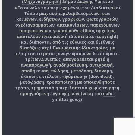
(Μηχανογράφηση)
Δήμου Δάφνης-Υμηττού
🔸Το σύνολο του περιεχομένου του Διαδικτυακού
Τόπου μας, συμπεριλαμβανομένων, των
κειμένων, ειδήσεων, γραφικών, φωτογραφιών,
σχεδιαγραμμάτων, απεικονίσεων, παρεχόμενων
υπηρεσιών και γενικά κάθε είδους αρχείων,
αποτελούν πνευματική ιδιοκτησία, (copyright)
και διέπονται από τις εθνικές και διεθνείς
διατάξεις περί Πνευματικής Ιδιοκτησίας, με
εξαίρεση τα ρητώς αναγνωρισμένα δικαιώματα
τρίτων.
Συνεπώς, απαγορεύεται ρητά η
αναπαραγωγή, αναδημοσίευση, αντιγραφή,
αποθήκευση, πώληση, μετάδοση, διανομή,
έκδοση, εκτέλεση, «φόρτωση» (download),
μετάφραση, τροποποίηση με οποιονδήποτε
τρόπο, τμηματικά η περιληπτικά χωρίς τη ρητή
προηγούμενη έγγραφη συναίνεση του
dafni-
ymittos.gov.gr