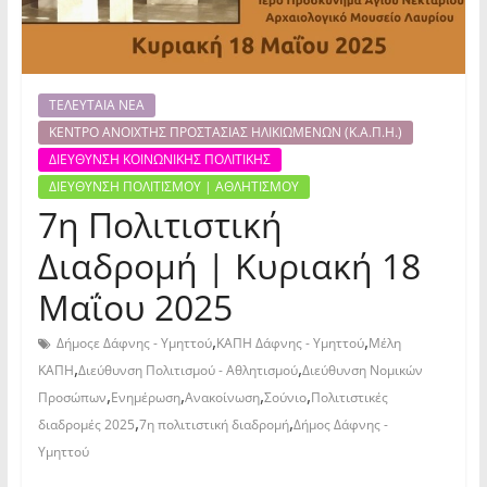
ΤΕΛΕΥΤΑΙΑ ΝΕΑ
ΚΕΝΤΡΟ ΑΝΟΙΧΤΗΣ ΠΡΟΣΤΑΣΙΑΣ ΗΛΙΚΙΩΜΕΝΩΝ (Κ.Α.Π.Η.)
ΔΙΕΥΘΥΝΣΗ ΚΟΙΝΩΝΙΚΗΣ ΠΟΛΙΤΙΚΗΣ
ΔΙΕΥΘΥΝΣΗ ΠΟΛΙΤΙΣΜΟΥ | ΑΘΛΗΤΙΣΜΟΥ
7η Πολιτιστική
Διαδρομή | Κυριακή 18
Μαΐου 2025
,
,
Δήμοςε Δάφνης - Υμηττού
ΚΑΠΗ Δάφνης - Υμηττού
Μέλη
,
,
ΚΑΠΗ
Διεύθυνση Πολιτισμού - Αθλητισμού
Διεύθυνση Νομικών
,
,
,
,
Προσώπων
Ενημέρωση
Ανακοίνωση
Σούνιο
Πολιτιστικές
,
,
διαδρομές 2025
7η πολιτιστική διαδρομή
Δήμος Δάφνης -
Υμηττού