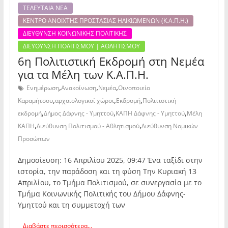
ΤΕΛΕΥΤΑΙΑ ΝΕΑ
ΚΕΝΤΡΟ ΑΝΟΙΧΤΗΣ ΠΡΟΣΤΑΣΙΑΣ ΗΛΙΚΙΩΜΕΝΩΝ (Κ.Α.Π.Η.)
ΔΙΕΥΘΥΝΣΗ ΚΟΙΝΩΝΙΚΗΣ ΠΟΛΙΤΙΚΗΣ
ΔΙΕΥΘΥΝΣΗ ΠΟΛΙΤΙΣΜΟΥ | ΑΘΛΗΤΙΣΜΟΥ
6η Πολιτιστική Εκδρομή στη Νεμέα
για τα Μέλη των Κ.Α.Π.Η.
,
,
,
Ενημέρωση
Ανακοίνωση
Νεμέα
Οινοποιείο
,
,
,
Καραμήτσου
αρχαιολογικοί χώροι
Εκδρομή
Πολιτιστική
,
,
,
εκδρομή
Δήμος Δάφνης - Υμηττού
ΚΑΠΗ Δάφνης - Υμηττού
Μέλη
,
,
ΚΑΠΗ
Διεύθυνση Πολιτισμού - Αθλητισμού
Διεύθυνση Νομικών
Προσώπων
Δημοσίευση: 16 Απριλίου 2025, 09:47 Ένα ταξίδι στην
ιστορία, την παράδοση και τη φύση Την Κυριακή 13
Απριλίου, το Τμήμα Πολιτισμού, σε συνεργασία με το
Τμήμα Κοινωνικής Πολιτικής του Δήμου Δάφνης-
Υμηττού και τη συμμετοχή των
Διαβάστε περισσότερα...