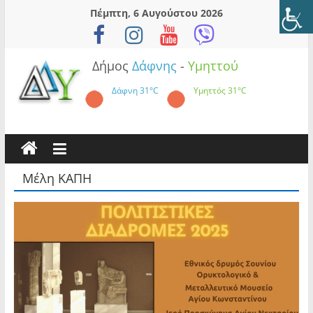
Skip
Πέμπτη, 6 Αυγούστου 2026
to
content
Δήμος
Δάφνης
-
Υμηττού
Δάφνη
31°C
Υμηττός
31°C
Μέλη ΚΑΠΗ