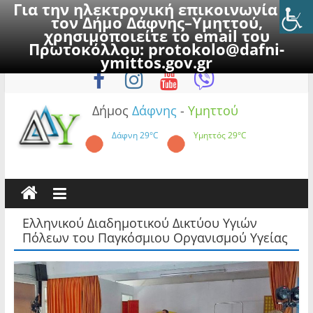
Για την ηλεκτρονική επικοινωνία με
τον Δήμο Δάφνης–Υμηττού,
χρησιμοποιείτε το email του
Πρωτοκόλλου:
protokolo@dafni-
Skip
Κυριακή, 9 Αυγούστου 2026
ymittos.gov.gr
to
content
Δήμος
Δάφνης
-
Υμηττού
Δάφνη
29°C
Υμηττός
29°C
Ελληνικού Διαδημοτικού Δικτύου Υγιών
Πόλεων του Παγκόσμιου Οργανισμού Υγείας