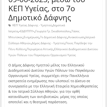
ΚΕΠ Υγείας, στο 7ο
Δημοτικό Δάφνης
,
ΚΕΠ Υγείας Δάφνης - Υμηττού
Δημοτικά
,
,
,
Ιατρεία
«ΕΔΔΥΠΠΥ»
Γεωργία Γρ. Σκιαδοπούλου
Τάσος
,
,
,
,
Μπινίσκος
Ενημέρωση
7ο Δημοτικό Δάφνης
Ανακοίνωση
Ιατρικό
,
,
Σύλλογο Αθηνών
Δήμος Δάφνης - Υμηττού
Ποιος Παγίδεψε την
,
,
Πένυ Κιλλίνη
Περιφέρεια Αττικής
Ελληνικού Διαδημοτικού Δικτύου
Υγιών Πόλεων του Παγκόσμιου Οργανισμού Υγείας
Ο Δήμος Δάφνης-Υμηττού μέλος του Ελληνικού
Διαδημοτικού Δικτύου Υγιών Πόλεων του Παγκόσμιου
Οργανισμού Υγείας, συμμετέχει στην Πανελλήνια
εκστρατεία ενημέρωσης που υλοποιεί το Δίκτυο σε
συνεργασία με την Ελληνική Εταιρεία Χημειοθεραπείας
& τον Ιατρικό Σύλλογο Αθηνών, για την ορθή
κατανάλωση των αντιβιοτικών, μέρος της οποίας
αποτελεί και η θεατρική παράσταση.