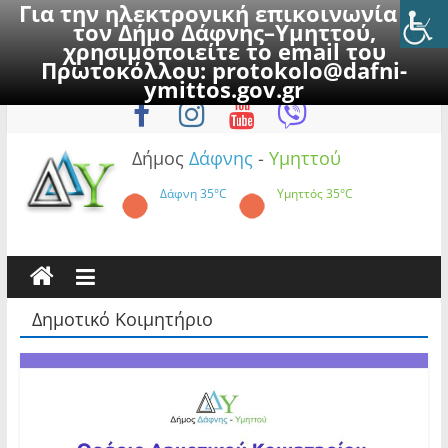
Για την ηλεκτρονική επικοινωνία με
τον Δήμο Δάφνης–Υμηττού,
χρησιμοποιείτε το email του
Πρωτοκόλλου:
protokolo@dafni-
Skip
Σάββατο, 8 Αυγούστου 2026
ymittos.gov.gr
to
content
Δήμος
Δάφνης
-
Υμηττού
Δάφνη
35°C
Υμηττός
35°C
Δημοτικό Κοιμητήριο