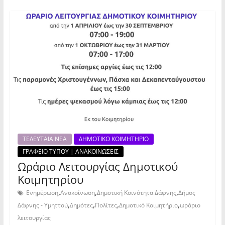
ΤΕΛΕΥΤΑΙΑ ΝΕΑ
ΔΗΜΟΤΙΚΟ ΚΟΙΜΗΤΗΡΙΟ
ΓΡΑΦΕΙΟ ΤΥΠΟΥ | ΑΝΑΚΟΙΝΩΣΕΙΣ
Ωράριο Λειτουργίας Δημοτικού
Κοιμητηρίου
,
,
,
Ενημέρωση
Ανακοίνωση
Δημοτική Κοινότητα Δάφνης
Δήμος
,
,
,
,
Δάφνης - Υμηττού
Δημότες
Πολίτες
Δημοτικό Κοιμητήριο
ωράριο
λειτουργίας