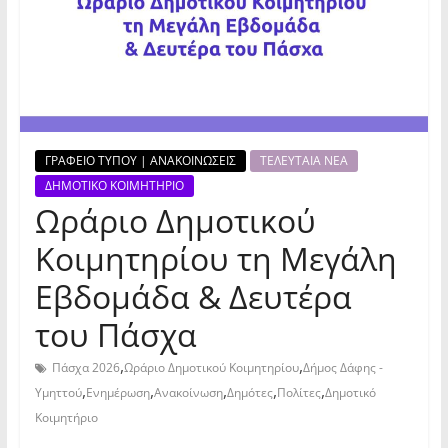
ΓΡΑΦΕΙΟ ΤΥΠΟΥ | ΑΝΑΚΟΙΝΩΣΕΙΣ
ΤΕΛΕΥΤΑΙΑ ΝΕΑ
ΔΗΜΟΤΙΚΟ ΚΟΙΜΗΤΗΡΙΟ
Ωράριο Δημοτικού
Κοιμητηρίου τη Μεγάλη
Εβδομάδα & Δευτέρα
του Πάσχα
,
,
Πάσχα 2026
Ωράριο Δημοτικού Κοιμητηρίου
Δήμος Δάφης -
,
,
,
,
,
Υμηττού
Ενημέρωση
Ανακοίνωση
Δημότες
Πολίτες
Δημοτικό
Κοιμητήριο