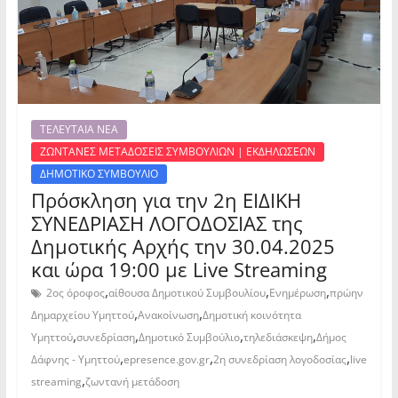
ΤΕΛΕΥΤΑΙΑ ΝΕΑ
ΖΩΝΤΑΝΕΣ ΜΕΤΑΔΟΣΕΙΣ ΣΥΜΒΟΥΛΙΩΝ | ΕΚΔΗΛΩΣΕΩΝ
ΔΗΜΟΤΙΚΟ ΣΥΜΒΟΥΛΙΟ
Πρόσκληση για την 2η ΕΙΔΙΚΗ
ΣΥΝΕΔΡΙΑΣΗ ΛΟΓΟΔΟΣΙΑΣ της
Δημοτικής Αρχής την 30.04.2025
και ώρα 19:00 με Live Streaming
,
,
,
2ος όροφος
αίθουσα Δημοτικού Συμβουλίου
Ενημέρωση
πρώην
,
,
Δημαρχείου Υμηττού
Ανακοίνωση
Δημοτική κοινότητα
,
,
,
,
Υμηττού
συνεδρίαση
Δημοτικό Συμβούλιο
τηλεδιάσκεψη
Δήμος
,
,
,
Δάφνης - Υμηττού
epresence.gov.gr
2η συνεδρίαση λογοδοσίας
live
,
streaming
ζωντανή μετάδοση