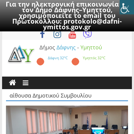
Για την ηλεκτρονική επικοινωνία με
τον Δήμο Δάφνης–Υμηττού,
χρησιμοποιείτε το email του
Πρωτοκόλλου:
protokolo@dafni-
Skip
Σάββατο, 8 Αυγούστου 2026
ymittos.gov.gr
to
content
Δήμος
Δάφνης
-
Υμηττού
Δάφνη
32°C
Υμηττός
32°C
αίθουσα Δημοτικού Συμβουλίου