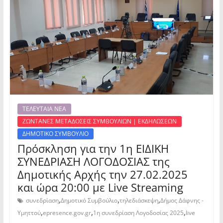
ΤΕΛΕΥΤΑΙΑ ΝΕΑ
ΖΩΝΤΑΝΕΣ ΜΕΤΑΔΟΣΕΙΣ ΣΥΜΒΟΥΛΙΩΝ | ΕΚΔΗΛΩΣΕΩΝ
ΔΗΜΟΤΙΚΟ ΣΥΜΒΟΥΛΙΟ
Πρόσκληση για την 1η ΕΙΔΙΚΗ
ΣΥΝΕΔΡΙΑΣΗ ΛΟΓΟΔΟΣΙΑΣ της
Δημοτικής Αρχής την 27.02.2025
και ώρα 20:00 με Live Streaming
,
,
,
συνεδρίαση
Δημοτικό Συμβούλιο
τηλεδιάσκεψη
Δήμος Δάφνης -
,
,
,
Υμηττού
epresence.gov.gr
1η συνεδρίαση Λογοδοσίας 2025
live