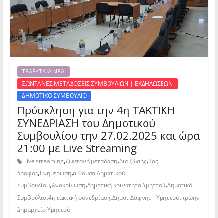
ΤΕΛΕΥΤΑΙΑ ΝΕΑ
ΖΩΝΤΑΝΕΣ ΜΕΤΑΔΟΣΕΙΣ ΣΥΜΒΟΥΛΙΩΝ | ΕΚΔΗΛΩΣΕΩΝ
ΔΗΜΟΤΙΚΟ ΣΥΜΒΟΥΛΙΟ
Πρόσκληση για την 4η ΤΑΚΤΙΚΗ
ΣΥΝΕΔΡΙΑΣΗ του Δημοτικού
Συμβουλίου την 27.02.2025 και ώρα
21:00 με Live Streaming
,
,
,
live streaming
ζωντανή μετάδοση
δια ζώσης
2ος
,
,
όροφος
Ενημέρωση
αίθουσα Δημοτικού
,
,
,
Συμβουλίου
Ανακοίνωση
Δημοτική κοινότητα Υμηττού
Δημοτικό
,
,
,
Συμβούλιο
4η τακτική συνεδρίαση
Δήμος Δάφνης - Υμηττού
πρώην
Δημαρχείο Υμηττού