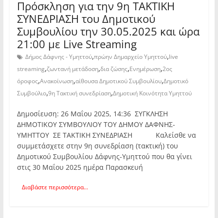
Πρόσκληση για την 9η ΤΑΚΤΙΚΗ
ΣΥΝΕΔΡΙΑΣΗ του Δημοτικού
Συμβουλίου την 30.05.2025 και ώρα
21:00 με Live Streaming
,
,
Δήμος Δάφνης - Υμηττού
πρώην Δημαρχείο Υμηττού
live
,
,
,
,
streaming
ζωντανή μετάδοση
δια ζώσης
Ενημέρωση
2ος
,
,
,
όροφος
Ανακοίνωση
αίθουσα Δημοτικού Συμβουλίου
Δημοτικό
,
,
Συμβούλιο
9η Τακτική συνεδρίαση
Δημοτική Κοινότητα Υμηττού
Δημοσίευση: 26 Μαΐου 2025, 14:36 ΣΥΓΚΛΗΣΗ
ΔΗΜΟΤΙΚΟΥ ΣΥΜΒΟΥΛΙΟΥ ΤΟΥ ΔΗΜΟΥ ΔΑΦΝΗΣ-
ΥΜΗΤΤΟΥ ΣΕ ΤΑΚΤΙΚΗ ΣΥΝΕΔΡΙΑΣΗ Καλείσθε να
συμμετάσχετε στην 9η συνεδρίαση (τακτική) του
Δημοτικού Συμβουλίου Δάφνης-Υμηττού που θα γίνει
στις 30 Μαΐου 2025 ημέρα Παρασκευή
Διαβάστε περισσότερα...