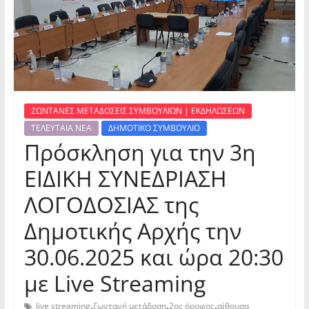
ΖΩΝΤΑΝΕΣ ΜΕΤΑΔΟΣΕΙΣ ΣΥΜΒΟΥΛΙΩΝ | ΕΚΔΗΛΩΣΕΩΝ
ΤΕΛΕΥΤΑΙΑ ΝΕΑ
ΔΗΜΟΤΙΚΟ ΣΥΜΒΟΥΛΙΟ
Πρόσκληση για την 3η
ΕΙΔΙΚΗ ΣΥΝΕΔΡΙΑΣΗ
ΛΟΓΟΔΟΣΙΑΣ της
Δημοτικής Αρχής την
30.06.2025 και ώρα 20:30
με Live Streaming
,
,
,
live streaming
ζωντανή μετάδοση
2ος όροφος
αίθουσα