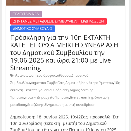
ΤΕΛΕΥΤΑΙΑ ΝΕΑ
ΖΩΝΤΑΝΕΣ ΜΕΤΑΔΟΣΕΙΣ ΣΥΜΒΟΥΛΙΩΝ | ΕΚΔΗΛΩΣΕΩΝ
ΔΗΜΟΤΙΚΟ ΣΥΜΒΟΥΛΙΟ
Πρόσκληση για την 10η ΕΚΤΑΚΤΗ –
ΚΑΤΕΠΕΙΓΟΥΣΑ ΜΕΙΚΤΗ ΣΥΝΕΔΡΙΑΣΗ
του Δημοτικού Συμβουλίου την
19.06.2025 και ώρα 21:00 με Live
Streaming
,
,
Ανακοίνωση
2ος όροφος
αίθουσα Δημοτικού
,
,
,
Συμβουλίου
Δημοτικό Συμβούλιο
Δημοτική Κοινότητα Υμηττού
10η
,
έκτακτη - κατεπείγουσα συνεδρίαση
Δήμος Δάφνης -
,
,
,
Υμηττού
πρώην Δημαρχείο Υμηττού
live streaming
ζωντανή
,
,
,
μετάδοση
δια ζώσης
Ενημέρωση
μεικτή συνεδρίαση
Δημοσίευση: 18 Ιουνίου 2025, 19:42Σας προσκαλώ Στη
10η συνεδρίαση (έκτακτη- μεικτή) του Δημοτικού
Συμβουλίου που θα γίνει την Πέμπτη 19 Ιουνίου 2025