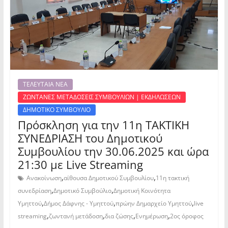
ΤΕΛΕΥΤΑΙΑ ΝΕΑ
ΖΩΝΤΑΝΕΣ ΜΕΤΑΔΟΣΕΙΣ ΣΥΜΒΟΥΛΙΩΝ | ΕΚΔΗΛΩΣΕΩΝ
ΔΗΜΟΤΙΚΟ ΣΥΜΒΟΥΛΙΟ
Πρόσκληση για την 11η ΤΑΚΤΙΚΗ
ΣΥΝΕΔΡΙΑΣΗ του Δημοτικού
Συμβουλίου την 30.06.2025 και ώρα
21:30 με Live Streaming
,
,
Ανακοίνωση
αίθουσα Δημοτικού Συμβουλίου
11η τακτική
,
,
συνεδρίαση
Δημοτικό Συμβούλιο
Δημοτική Κοινότητα
,
,
,
Υμηττού
Δήμος Δάφνης - Υμηττού
πρώην Δημαρχείο Υμηττού
live
,
,
,
,
streaming
ζωντανή μετάδοση
δια ζώσης
Ενημέρωση
2ος όροφος