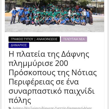
ΓΡΑΦΕΙΟ ΤΥΠΟΥ | ΑΝΑΚΟΙΝΩΣΕΙΣ
ΤΕΛΕΥΤΑΙΑ ΝΕΑ
ΔΗΜΑΡΧΟΣ
Η πλατεία της Δάφνης
πλημμύρισε 200
Πρόσκοπους της Νότιας
Περιφέρειας σε ένα
συναρπαστικό παιχνίδι
πόλης
,
,
,
,
,
Δράσεις
Νέα Σμύρνη
Βύρωνας
Υμηττός
Καισαριανή
Δήμος