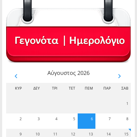
Αύγουστος 2026
ΚΥΡ
ΔΕΥ
ΤΡΊ
ΤΕΤ
ΠΈΜ
ΠΑΡ
ΣΆΒ
1
2
3
4
5
6
7
8
9
10
11
12
13
14
15