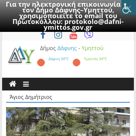
Για την ηλεκτρονική επικοινωνία με
τον Δήμο Δάφνης–Υμηττού,
χρησιμοποιείτε το email του
Πρωτοκόλλου:
protokolo@dafni-
Skip
Πέμπτη, 6 Αυγούστου 2026
ymittos.gov.gr
to
content
Δήμος
Δάφνης
-
Υμηττού
Δάφνη
34°C
Υμηττός
34°C
Άγιος Δημήτριος