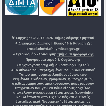
🔰 Copyright © 2017-2026
Δήμος Δάφνης-Υμηττού
📌 Δημαρχείο Δάφνης | Έλλης 16 & Κανάρη 📩 :
protokolo@dafni-ymittos.gov.gr
🔹Σχεδιασμός-Υλοποίηση:
Τμήμα Πληροφορικής
Προγραμματισμού & Οργάνωσης
(Μηχανογράφηση)
Δήμου Δάφνης-Υμηττού
🔸Το σύνολο του περιεχομένου του Διαδικτυακού
Τόπου μας, συμπεριλαμβανομένων, των
κειμένων, ειδήσεων, γραφικών, φωτογραφιών,
σχεδιαγραμμάτων, απεικονίσεων, παρεχόμενων
υπηρεσιών και γενικά κάθε είδους αρχείων,
αποτελούν πνευματική ιδιοκτησία, (copyright)
και διέπονται από τις εθνικές και διεθνείς
διατάξεις περί Πνευματικής Ιδιοκτησίας, με
εξαίρεση τα ρητώς αναγνωρισμένα δικαιώματα