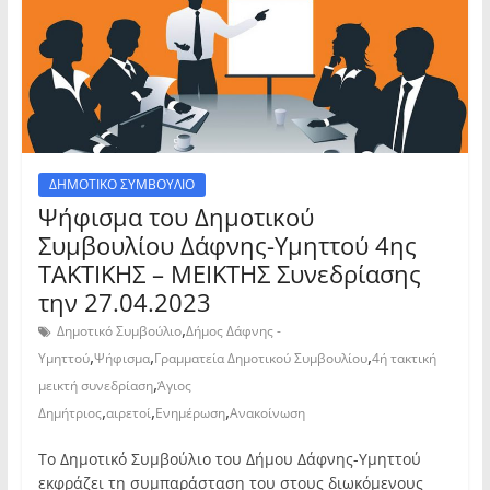
ΔΗΜΟΤΙΚΟ ΣΥΜΒΟΥΛΙΟ
Ψήφισμα του Δημοτικού
Συμβουλίου Δάφνης-Υμηττού 4ης
ΤΑΚΤΙΚΗΣ – ΜΕΙΚΤΗΣ Συνεδρίασης
την 27.04.2023
,
Δημοτικό Συμβούλιο
Δήμος Δάφνης -
,
,
,
Υμηττού
Ψήφισμα
Γραμματεία Δημοτικού Συμβουλίου
4ή τακτική
,
μεικτή συνεδρίαση
Άγιος
,
,
,
Δημήτριος
αιρετοί
Ενημέρωση
Ανακοίνωση
Το Δημοτικό Συμβούλιο του Δήμου Δάφνης-Υμηττού
εκφράζει τη συμπαράσταση του στους διωκόμενους