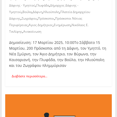
,
,
Δάφνης - Υμηττού
Γλυφάδα
Δήμαρχος Δάφνης -
,
,
,
,
Υμηττού
Βούλα
Δάφνη
Ηλιούπολη
Πλατεία Δημαρχείου
,
,
,
Δάφνης
Ζωγράφου
Πρόσκοποι
Πρόσκοποι Νότιας
,
,
,
Περιφέρειας
Άγιος Δημήτριος
Ενημέρωση
Νικόλαος Ε.
,
Τσιλίφης
Ανακοίνωση
Δημοσίευση: 17 Μαρτίου 2025, 10:00Το Σάββατο 15
Μαρτίου, 200 Πρόσκοποι από τη Δάφνη, τον Υμηττό, τη
Νέα Σμύρνη, τον Άγιο Δημήτριο, τον Βύρωνα, την
Καισαριανή, την Γλυφάδα, την Βούλα, την Ηλιούπολη
και του Ζωγράφου πλημμύρισαν
Διαβάστε περισσότερα...