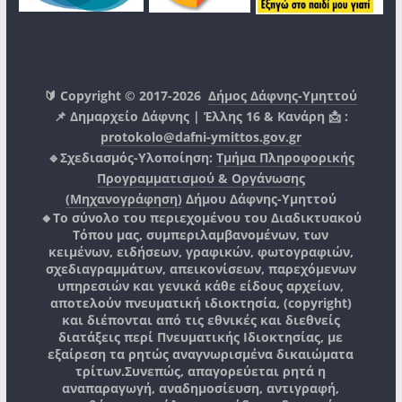
🔰 Copyright © 2017-2026
Δήμος Δάφνης-Υμηττού
📌 Δημαρχείο Δάφνης | Έλλης 16 & Κανάρη 📩 :
protokolo@dafni-ymittos.gov.gr
🔹Σχεδιασμός-Υλοποίηση:
Τμήμα Πληροφορικής
Προγραμματισμού & Οργάνωσης
(Μηχανογράφηση)
Δήμου Δάφνης-Υμηττού
🔸Το σύνολο του περιεχομένου του Διαδικτυακού
Τόπου μας, συμπεριλαμβανομένων, των
κειμένων, ειδήσεων, γραφικών, φωτογραφιών,
σχεδιαγραμμάτων, απεικονίσεων, παρεχόμενων
υπηρεσιών και γενικά κάθε είδους αρχείων,
αποτελούν πνευματική ιδιοκτησία, (copyright)
και διέπονται από τις εθνικές και διεθνείς
διατάξεις περί Πνευματικής Ιδιοκτησίας, με
εξαίρεση τα ρητώς αναγνωρισμένα δικαιώματα
τρίτων.
Συνεπώς, απαγορεύεται ρητά η
αναπαραγωγή, αναδημοσίευση, αντιγραφή,