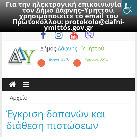
Για την ηλεκτρονική επικοινωνία με
τον Δήμο Δάφνης–Υμηττού,
χρησιμοποιείτε το email του
Πρωτοκόλλου:
protokolo@dafni-
Skip
Σάββατο, 8 Αυγούστου 2026
ymittos.gov.gr
to
content
Δήμος
Δάφνης
-
Υμηττού
Δάφνη
35°C
Υμηττός
35°C
Αρχείο
Έγκριση δαπανών και
διάθεση πιστώσεων