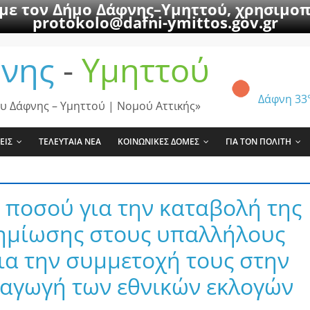
 με τον Δήμο Δάφνης–Υμηττού, χρησιμοπ
protokolo@dafni-ymittos.gov.gr
νης
-
Υμηττού
Δάφνη
33
υ Δάφνης – Υμηττού | Νομού Αττικής»
ΕΙΣ
ΤΕΛΕΥΤΑΙΑ ΝΕΑ
ΚΟΙΝΩΝΙΚΕΣ ΔΟΜΕΣ
ΓΙΑ ΤΟΝ ΠΟΛΙΤΗ
ποσού για την καταβολή της
ζημίωσης στους υπαλλήλους
ια την συμμετοχή τους στην
ξαγωγή των εθνικών εκλογών