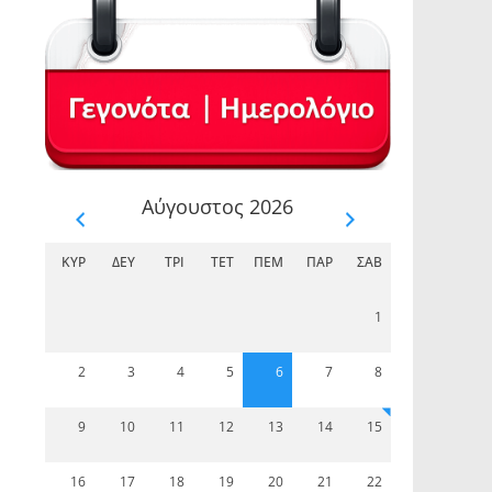
Αύγουστος 2026
ΚΥΡ
ΔΕΥ
ΤΡΊ
ΤΕΤ
ΠΈΜ
ΠΑΡ
ΣΆΒ
1
2
3
4
5
6
7
8
9
10
11
12
13
14
15
16
17
18
19
20
21
22