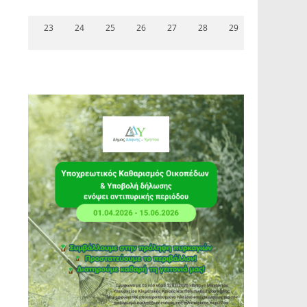
23
24
25
26
27
28
29
ό
ό