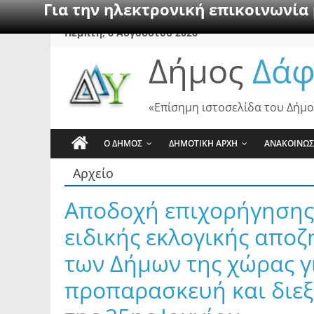
Για την ηλεκτρονική επικοινωνία
Skip
Πέμπτη, 6 Αυγούστου 2026
to
Δήμος
Δάφ
content
«Επίσημη ιστοσελίδα του Δήμο
Ο ΔΗΜΟΣ
ΔΗΜΟΤΙΚΗ ΑΡΧΗ
ΑΝΑΚΟΙΝΩΣ
Αρχείο
Αποδοχή επιχορήγησης 
ειδικής εκλογικής απο
των Δήμων της χώρας γ
προπαρασκευή και διε