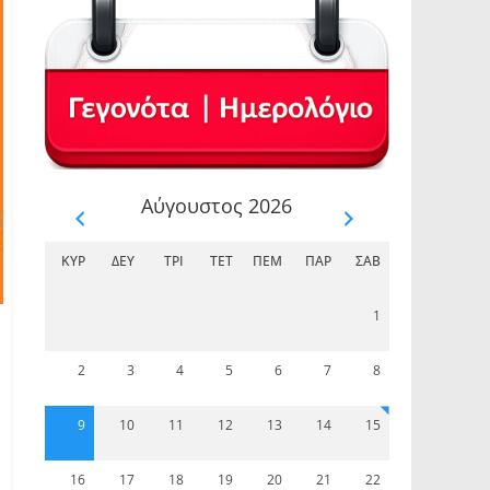
Αύγουστος 2026
ΚΥΡ
ΔΕΥ
ΤΡΊ
ΤΕΤ
ΠΈΜ
ΠΑΡ
ΣΆΒ
1
2
3
4
5
6
7
8
9
10
11
12
13
14
15
16
17
18
19
20
21
22