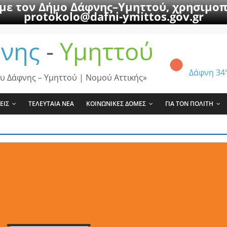
 με τον Δήμο Δάφνης–Υμηττού, χρησιμοπ
protokolo@dafni-ymittos.gov.gr
νης
-
Υμηττού
Δάφνη
34
υ Δάφνης – Υμηττού | Νομού Αττικής»
ΕΙΣ
ΤΕΛΕΥΤΑΙΑ ΝΕΑ
ΚΟΙΝΩΝΙΚΕΣ ΔΟΜΕΣ
ΓΙΑ ΤΟΝ ΠΟΛΙΤΗ