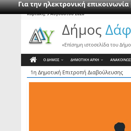
Για την ηλεκτρονική επικοινωνία
Skip
Κυριακή, 9 Αυγούστου 2026
to
Δήμος
Δάφ
content
«Επίσημη ιστοσελίδα του Δήμο
Ο ΔΗΜΟΣ
ΔΗΜΟΤΙΚΗ ΑΡΧΗ
ΑΝΑΚΟΙΝΩΣ
1η Δημοτική Επιτροπή Διαβούλευσης