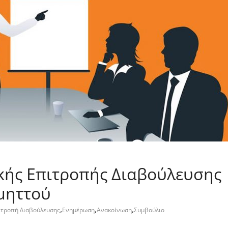
κής Επιτροπής Διαβούλευσης
μηττού
,
,
,
ιτροπή Διαβούλευσης
Ενημέρωση
Ανακοίνωση
Συμβούλιο