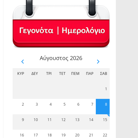
Αύγουστος 2026
ΚΥΡ
ΔΕΥ
ΤΡΊ
ΤΕΤ
ΠΈΜ
ΠΑΡ
ΣΆΒ
1
2
3
4
5
6
7
8
9
10
11
12
13
14
15
16
17
18
19
20
21
22