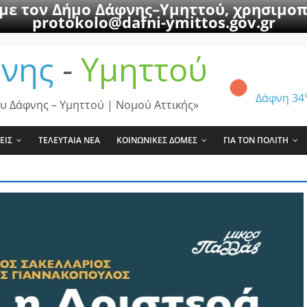
 με τον Δήμο Δάφνης–Υμηττού, χρησιμοπ
protokolo@dafni-ymittos.gov.gr
νης
-
Υμηττού
Δάφνη
34
υ Δάφνης – Υμηττού | Νομού Αττικής»
ΕΙΣ
ΤΕΛΕΥΤΑΙΑ ΝΕΑ
ΚΟΙΝΩΝΙΚΕΣ ΔΟΜΕΣ
ΓΙΑ ΤΟΝ ΠΟΛΙΤΗ