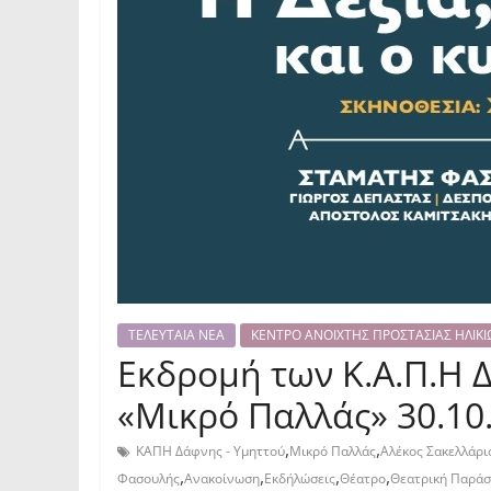
ΤΕΛΕΥΤΑΙΑ ΝΕΑ
ΚΕΝΤΡΟ ΑΝΟΙΧΤΗΣ ΠΡΟΣΤΑΣΙΑΣ ΗΛΙΚΙΩ
Εκδρομή των Κ.Α.Π.Η 
«Μικρό Παλλάς» 30.10
,
,
ΚΑΠΗ Δάφνης - Υμηττού
Μικρό Παλλάς
Αλέκος Σακελλάρι
,
,
,
,
Φασουλής
Ανακοίνωση
Εκδήλώσεις
Θέατρο
Θεατρική Παρά