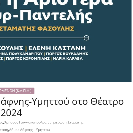
ΜΕΝΩΝ (Κ.Α.Π.Η.)
Δάφνης-Υμηττού στο Θέατρο
.2024
,
,
,
ος
Χρήστος Γιαννακόπουλος
Ενημέρωση
Σταμάτης
,
σταση
Δήμος Δάφνης - Υμηττού