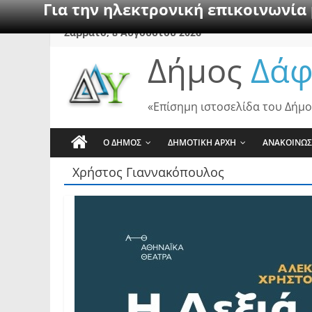
Για την ηλεκτρονική επικοινωνία
Skip
Σάββατο, 8 Αυγούστου 2026
to
Δήμος
Δάφ
content
«Επίσημη ιστοσελίδα του Δήμο
Ο ΔΗΜΟΣ
ΔΗΜΟΤΙΚΗ ΑΡΧΗ
ΑΝΑΚΟΙΝΩΣ
Χρήστος Γιαννακόπουλος