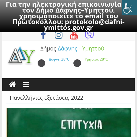
Για την ηλεκτρονική επικοινωνία με
τον Δήμο Δάφνης–Υμηττού,
χρησιμοποιείτε το email του
Πρωτοκόλλου:
protokolo@dafni-
Skip
Πέμπτη, 6 Αυγούστου 2026
ymittos.gov.gr
to
content
Δήμος
Δάφνης
-
Υμηττού
Δάφνη
28°C
Υμηττός
28°C
Πανελλήνιες εξετάσεις 2022