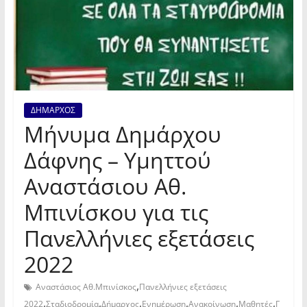
ΔΗΜΑΡΧΟΣ
Μήνυμα Δημάρχου
Δάφνης – Υμηττού
Αναστάσιου Αθ.
Μπινίσκου για τις
Πανελλήνιες εξετάσεις
2022
,
Αναστάσιος Αθ.Μπινίσκος
Πανελλήνιες εξετάσεις
,
,
,
,
,
,
2022
Σταδιοδρομία
Δήμαρχος
Ενημέρωση
Ανακοίνωση
Μαθητές
Γ