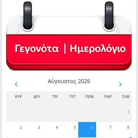
Αύγουστος 2026
ΚΥΡ
ΔΕΥ
ΤΡΊ
ΤΕΤ
ΠΈΜ
ΠΑΡ
ΣΆΒ
1
2
3
4
5
6
7
8