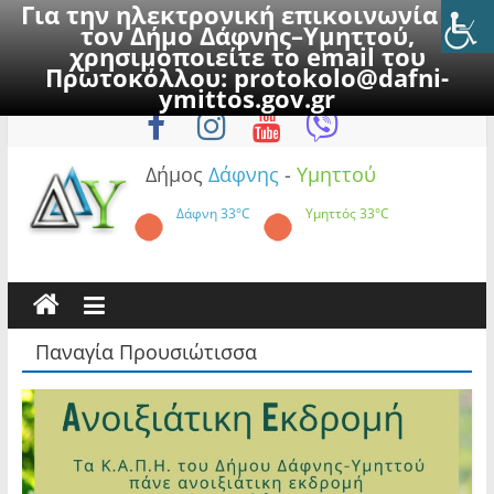
Για την ηλεκτρονική επικοινωνία με
τον Δήμο Δάφνης–Υμηττού,
χρησιμοποιείτε το email του
Πρωτοκόλλου:
protokolo@dafni-
Skip
Σάββατο, 8 Αυγούστου 2026
ymittos.gov.gr
to
content
Δήμος
Δάφνης
-
Υμηττού
Δάφνη
33°C
Υμηττός
33°C
Παναγία Προυσιώτισσα