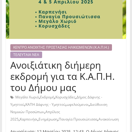
ΚΕΝΤΡΟ ΑΝΟΙΧΤΗΣ ΠΡΟΣΤΑΣΙΑΣ ΗΛΙΚΙΩΜΕΝΩΝ (Κ.Α.Π.Η.)
ΤΕΛΕΥΤΑΙΑ ΝΕΑ
Ανοιξιάτικη διήμερη
εκδρομή για τα Κ.Α.Π.Η.
του Δήμου μας
,
,
,
Μεγάλο Χωριό
Εκδρομή
Κορυσχάδες
Δήμος Δάφνης -
,
,
,
Υμηττού
ΚΑΠΗ Δάφνης - Υμηττού
ωφελούμενοι
Διεύθυνση
,
Νομικών Προσώπων
Απρίλιος
,
,
,
,
2025
Καρπενήσι
Ενημέρωση
Παναγία Προυσιώτισσα
Ανακοίνωση
Δημοσίευση: 12 Μαρτίου 2025, 12:43 Ο Δήμος Δάφνης-