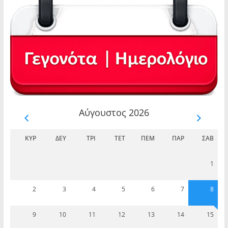
Αύγουστος 2026
ΚΥΡ
ΔΕΥ
ΤΡΊ
ΤΕΤ
ΠΈΜ
ΠΑΡ
ΣΆΒ
1
2
3
4
5
6
7
8
9
10
11
12
13
14
15