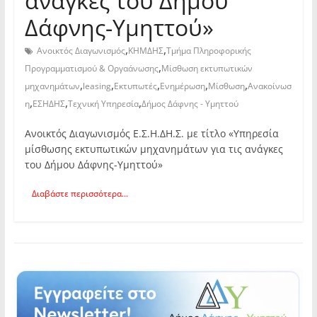
ανάγκες του Δήμου
Δάφνης-Υμηττού»
,
,
Ανοικτός Διαγωνισμός
ΚΗΜΔΗΣ
Τμήμα Πληροφορικής
,
Προγραμματισμού & Οργαάνωσης
Μίσθωση εκτυπωτικών
,
,
,
,
,
μηχανημάτων
leasing
Εκτυπωτές
Ενημέρωση
Μίσθωση
Ανακοίνωσ
,
,
,
η
ΕΣΗΔΗΣ
Τεχνική Υπηρεσία
Δήμος Δάφνης - Υμηττού
Ανοικτός Διαγωνισμός Ε.Σ.Η.ΔΗ.Σ. με τίτλο «Υπηρεσία
μίσθωσης εκτυπωτικών μηχανημάτων για τις ανάγκες
του Δήμου Δάφνης-Υμηττού»
Διαβάστε περισσότερα...