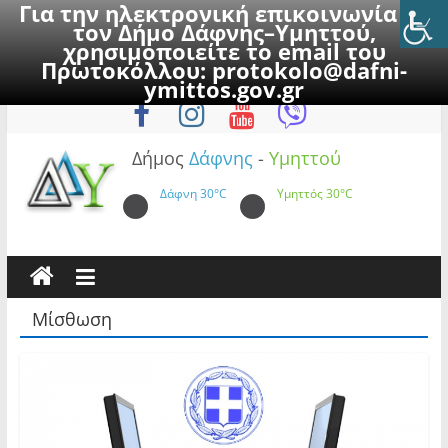
Για την ηλεκτρονική επικοινωνία με
τον Δήμο Δάφνης–Υμηττού,
χρησιμοποιείτε το email του
Πρωτοκόλλου:
protokolo@dafni-
Skip
Παρασκευή, 7 Αυγούστου 2026
ymittos.gov.gr
to
content
Δήμος
Δάφνης
-
Υμηττού
Δάφνη
30°C
Υμηττός
30°C
Μίσθωση